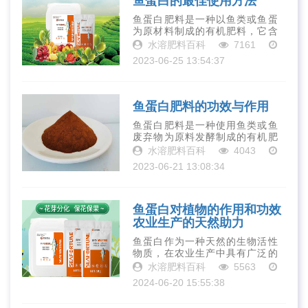
鱼蛋白的最佳使用方法
鱼蛋白肥料是一种以鱼类或鱼蛋
为原材料制成的有机肥料，它含
有丰富的营养物质，如氮、磷、
水溶肥料百科
7161
钾、钙、镁等元素以及多种微量
2023-06-25 13:54:37
元素和植物生长因子。这些营养
物质对于作物的生长发育和产量
提高有着极为···
鱼蛋白肥料的功效与作用
鱼蛋白肥料是一种使用鱼类或鱼
废弃物为原料发酵制成的有机肥
料。它被广泛应用于农业、园艺
水溶肥料百科
4043
和林业领域，因其丰富的营养和
2023-06-21 13:08:34
生物活性物质而备受青睐。下面
我们来了解一下鱼蛋白肥料的功
效与作用。提···
鱼蛋白对植物的作用和功效
农业生产的天然助力
鱼蛋白作为一种天然的生物活性
物质，在农业生产中具有广泛的
应用前景。它不仅能够促进植物
水溶肥料百科
5563
的生长发育、提高植物的抗逆
2024-06-20 15:55:38
性、改善果实品质和产量，还能
够培肥土壤和增加肥效。随着科