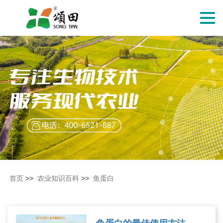
切
换
导
航
首页
>>
农业知识百科
>>
鱼蛋白