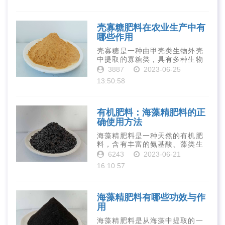
物质对于作物的生长发育和产量
提高有着极为···
壳寡糖肥料在农业生产中有
哪些作用
壳寡糖是一种由甲壳类生物外壳
中提取的寡糖类，具有多种生物
活性和营养价值。在农业生产
3887
2023-06-25
中，壳寡糖也有许多作用，特别
13:50:58
是作为一种新型的有机肥料，壳
寡糖肥料在农业生产中越来越受
到重视。下面就···
有机肥料：海藻精肥料的正
确使用方法
海藻精肥料是一种天然的有机肥
料，含有丰富的氨基酸、藻类生
长素、维生素、微量元素、蛋白
6243
2023-06-21
质等营养物质，可以提高土壤肥
16:10:57
力、促进植物生长、增强植物抗
病能力等。下面是海藻精肥料的
正确使用方法···
海藻精肥料有哪些功效与作
用
海藻精肥料是从海藻中提取的一