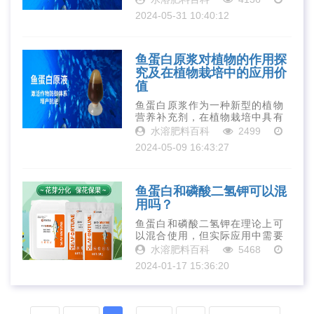
具有广泛的应用前景和显著的优
2024-05-31 10:40:12
势。随着科技的不断进步和人们
健康意识的提高，相信酶解鱼蛋
白将会在未来···
鱼蛋白原浆对植物的作用探
究及在植物栽培中的应用价
值
鱼蛋白原浆作为一种新型的植物
营养补充剂，在植物栽培中具有
广泛的应用前景。通过为植物提
水溶肥料百科
2499
供丰富的营养支持和增强植物的
2024-05-09 16:43:27
抗逆性、免疫力等方面的作用，
可以显著提高植物的生长速度和
品质水平，为···
鱼蛋白和磷酸二氢钾可以混
用吗？
鱼蛋白和磷酸二氢钾在理论上可
以混合使用，但实际应用中需要
注意比例、浓度和其他因素。建
水溶肥料百科
5468
议在专业人士的指导下合理选用
2024-01-17 15:36:20
两种肥料，避免造成浪费或对植
物造成伤害。同时，对于具体的
植物种类和生···