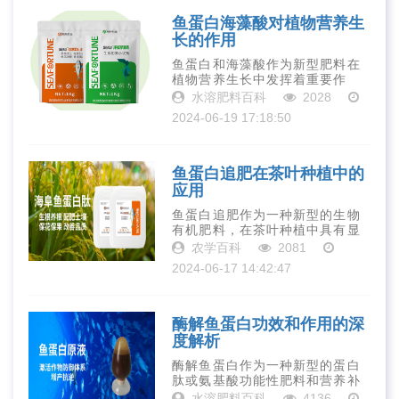
学技术的不断进···
鱼蛋白海藻酸对植物营养生
长的作用
鱼蛋白和海藻酸作为新型肥料在
植物营养生长中发挥着重要作
用。它们不仅可以提供植物所需
水溶肥料百科
2028
的营养元素和改善土壤环境，还
2024-06-19 17:18:50
可以提高植物的免疫力和抗逆
性。因此，在农业生产中合理使
用鱼蛋白海藻酸肥···
鱼蛋白追肥在茶叶种植中的
应用
鱼蛋白追肥作为一种新型的生物
有机肥料，在茶叶种植中具有显
著的优势。通过合理使用鱼蛋白
农学百科
2081
追肥，可以促进茶树的生长发
2024-06-17 14:42:47
育，提高茶叶的产量和品质，为
茶叶产业的可持续发展提供有力
支持。
酶解鱼蛋白功效和作用的深
度解析
酶解鱼蛋白作为一种新型的蛋白
肽或氨基酸功能性肥料和营养补
充品，在农业和营养补充品领域
水溶肥料百科
4136