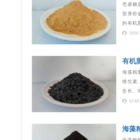
壳寡糖
营养价
的有机
3890
有机
海藻精
维生素
生长、
6248
海藻
海藻精