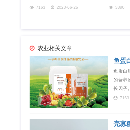
7163
2023-06-25
3890
农业相关文章
鱼蛋
鱼蛋白
的营养
长因子
7163
壳寡