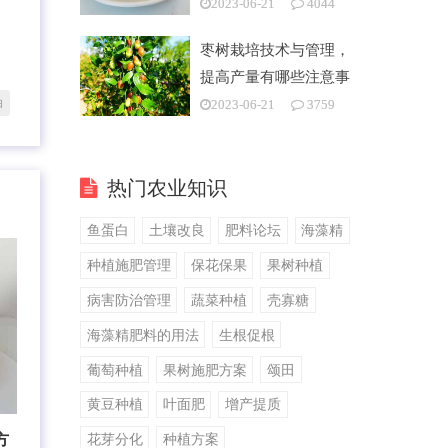
2023-06-21
4044
枣树栽培技术与管理，
提高产量有哪些注意事
项
白
2023-06-21
3759
热门农业知识
鱼蛋白
土壤改良
肥料论坛
海藻精
种植施肥管理
保花保果
果树种植
病害防治管理
蔬菜种植
壳寡糖
海藻精肥料的用法
生根促根
葡萄种植
果树施肥方案
颂田
黄豆种植
叶面肥
增产提质
方
花芽分化
种植方案