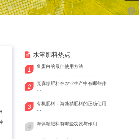
水溶肥料热点
鱼蛋白的最佳使用方法
1
壳寡糖肥料在农业生产中有哪些作
2
···
有机肥料：海藻精肥料的正确使用
3
···
白
种
海藻精肥料有哪些功效与作用
4