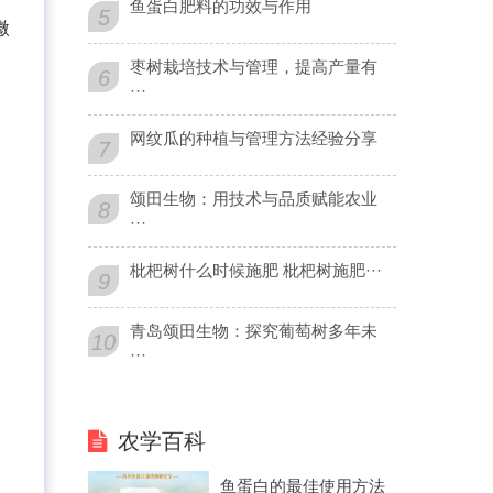
鱼蛋白肥料的功效与作用
5
微
枣树栽培技术与管理，提高产量有
6
···
网纹瓜的种植与管理方法经验分享
7
颂田生物：用技术与品质赋能农业
8
···
枇杷树什么时候施肥 枇杷树施肥···
9
青岛颂田生物：探究葡萄树多年未
10
···
农学百科
鱼蛋白的最佳使用方法