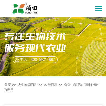
切
换
导
航
首页
>>
农业知识百科
>>
农学百科
>>
鱼蛋白追肥在茶叶种植中
的应用