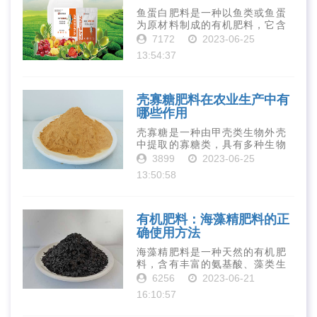
鱼蛋白肥料是一种以鱼类或鱼蛋
为原材料制成的有机肥料，它含
有丰富的营养物质，如氮、磷、
7172
2023-06-25
钾、钙、镁等元素以及多种微量
13:54:37
元素和植物生长因子。这些营养
物质对于作物的生长发育和产量
提高有着极为···
壳寡糖肥料在农业生产中有
哪些作用
壳寡糖是一种由甲壳类生物外壳
中提取的寡糖类，具有多种生物
活性和营养价值。在农业生产
3899
2023-06-25
中，壳寡糖也有许多作用，特别
13:50:58
是作为一种新型的有机肥料，壳
寡糖肥料在农业生产中越来越受
到重视。下面就···
有机肥料：海藻精肥料的正
确使用方法
海藻精肥料是一种天然的有机肥
料，含有丰富的氨基酸、藻类生
长素、维生素、微量元素、蛋白
6256
2023-06-21
质等营养物质，可以提高土壤肥
16:10:57
力、促进植物生长、增强植物抗
病能力等。下面是海藻精肥料的