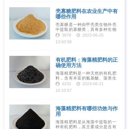
物质对于作物的生长发育和产量
提高有着极为···
壳寡糖肥料在农业生产中有
哪些作用
壳寡糖是一种由甲壳类生物外壳
中提取的寡糖类，具有多种生物
活性和营养价值。在农业生产
3878
2023-06-25
中，壳寡糖也有许多作用，特别
13:50:58
是作为一种新型的有机肥料，壳
寡糖肥料在农业生产中越来越受
到重视。下面就···
有机肥料：海藻精肥料的正
确使用方法
海藻精肥料是一种天然的有机肥
料，含有丰富的氨基酸、藻类生
长素、维生素、微量元素、蛋白
6232
2023-06-21
质等营养物质，可以提高土壤肥
16:10:57
力、促进植物生长、增强植物抗
病能力等。下面是海藻精肥料的
正确使用方法···
海藻精肥料有哪些功效与作
用
海藻精肥料是从海藻中提取的一
种有机肥料，其主要成分是含有