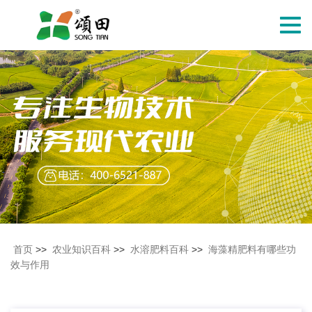
切
换
导
航
首页
>>
农业知识百科
>>
水溶肥料百科
>>
海藻精肥料有哪些功
效与作用