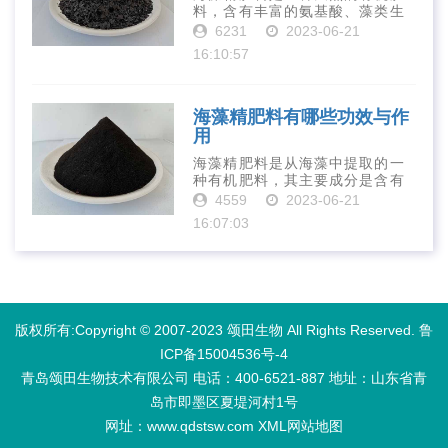
料，含有丰富的氨基酸、藻类生
长素、维生素、微量元素、蛋白
6231
2023-06-21
质等营养物质，可以提高土壤肥
16:10:57
力、促进植物生长、增强植物抗
病能力等。下面是海藻精肥料的
正确使用方法···
海藻精肥料有哪些功效与作
用
海藻精肥料是从海藻中提取的一
种有机肥料，其主要成分是含有
丰富的微量元素、植物生长素、
4559
2023-06-21
植物激素等植物营养物质。它具
16:07:03
有增强作物生长、促进植物根系
发达、提高作物产量等多种作用
和优点。首先···
版权所有:Copyright © 2007-2023 颂田生物 All Rights Reserved.
鲁
ICP备15004536号-4
青岛颂田生物技术有限公司 电话：400-6521-887​ 地址：山东省青
岛市即墨区夏堤河村1号
网址：www.qdstsw.com
XML
网站地图