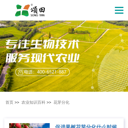
切
换
导
航
首页
>>
农业知识百科
>>
花芽分化
促进果树花芽分化什么时候