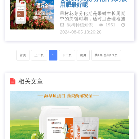
用肥最好呢
果树花芽分化期是果树生长周期
中的关键时期，适时且合理地施
肥对于促进花芽分化、提高果实
果树种植知识
1951
品质具有重要意义。在施肥过程
2024-08-05 13:26:26
中应根据果树种类、生长阶段和
土壤条件等因素制定合理的施肥
计划并严格执···
首页
上一页
1
下一页
尾页
共1条 当前1/1页
相关文章