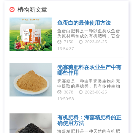
植物新文章
鱼蛋白的最佳使用方法
鱼蛋白肥料是一种以鱼类或鱼蛋
为原材料制成的有机肥料，它含
有丰富的营养物质，如氮、磷、
7150
2023-06-25
钾、钙、镁等元素以及多种微量
13:54:37
元素和植物生长因子。这些营养
物质对于作物的生长发育和产量
提高有着极为···
壳寡糖肥料在农业生产中有
哪些作用
壳寡糖是一种由甲壳类生物外壳
中提取的寡糖类，具有多种生物
活性和营养价值。在农业生产
3878
2023-06-25
中，壳寡糖也有许多作用，特别
13:50:58
是作为一种新型的有机肥料，壳
寡糖肥料在农业生产中越来越受
到重视。下面就···
有机肥料：海藻精肥料的正
确使用方法
海藻精肥料是一种天然的有机肥