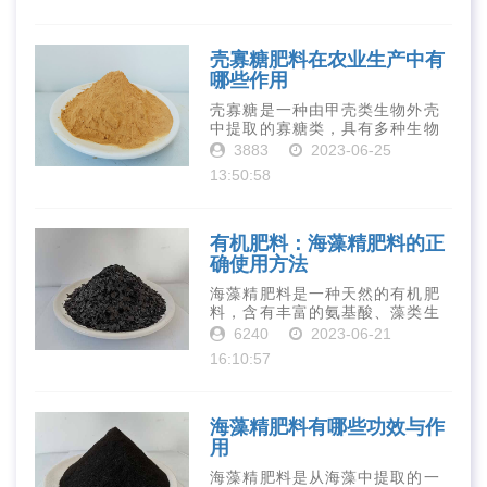
物质对于作物的生长发育和产量
提高有着极为···
壳寡糖肥料在农业生产中有
哪些作用
壳寡糖是一种由甲壳类生物外壳
中提取的寡糖类，具有多种生物
活性和营养价值。在农业生产
3883
2023-06-25
中，壳寡糖也有许多作用，特别
13:50:58
是作为一种新型的有机肥料，壳
寡糖肥料在农业生产中越来越受
到重视。下面就···
有机肥料：海藻精肥料的正
确使用方法
海藻精肥料是一种天然的有机肥
料，含有丰富的氨基酸、藻类生
长素、维生素、微量元素、蛋白
6240
2023-06-21
质等营养物质，可以提高土壤肥
16:10:57
力、促进植物生长、增强植物抗
病能力等。下面是海藻精肥料的
正确使用方法···
海藻精肥料有哪些功效与作
用
海藻精肥料是从海藻中提取的一