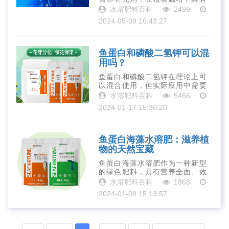
广泛的应用前景。通过为植物提
水溶肥料百科
2499
供丰富的营养支持和增强植物的
2024-05-09 16:43:27
抗逆性、免疫力等方面的作用，
可以显著提高植物的生长速度和
品质水平，为···
鱼蛋白和磷酸二氢钾可以混
用吗？
鱼蛋白和磷酸二氢钾在理论上可
以混合使用，但实际应用中需要
注意比例、浓度和其他因素。建
水溶肥料百科
5466
议在专业人士的指导下合理选用
2024-01-17 15:36:20
两种肥料，避免造成浪费或对植
物造成伤害。同时，对于具体的
植物种类和生···
鱼蛋白海藻水溶肥：滋养植
物的天然宝藏
鱼蛋白海藻水溶肥作为一种新型
的绿色肥料，具有营养全面、效
果显著、安全环保等诸多优点。
水溶肥料百科
1868
通过合理使用鱼蛋白海藻水溶
2024-01-08 15:13:57
肥，不仅能够促进植物的健康生
长和提高产量品质，还有助于实
现农业生产的绿···