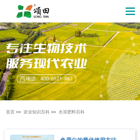
切
换
导
航
首页
>>
农业知识百科
>>
水溶肥料百科