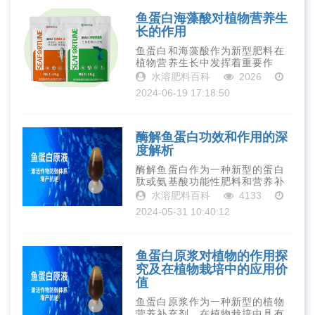
学技术的不断进···
鱼蛋白海藻酸对植物营养生
长的作用
鱼蛋白和海藻酸作为新型肥料在
植物营养生长中发挥着重要作
用。它们不仅可以提供植物所需
水溶肥料百科
2026
的营养元素和改善土壤环境，还
2024-06-19 17:18:50
可以提高植物的免疫力和抗逆
性。因此，在农业生产中合理使
用鱼蛋白海藻酸肥···
酶解鱼蛋白功效和作用的深
度解析
酶解鱼蛋白作为一种新型的蛋白
肽或氨基酸功能性肥料和营养补
充品，在农业和营养补充品领域
水溶肥料百科
4133
具有广泛的应用前景和显著的优
2024-05-31 10:40:12
势。随着科技的不断进步和人们
健康意识的提高，相信酶解鱼蛋
白将会在未来···
鱼蛋白原浆对植物的作用探
究及在植物栽培中的应用价
值
鱼蛋白原浆作为一种新型的植物
营养补充剂，在植物栽培中具有