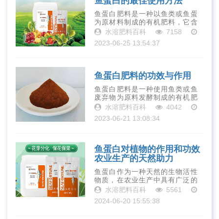
鱼蛋白的最佳使用方法
鱼蛋白肥料是一种以鱼类或鱼蛋
为原材料制成的有机肥料，它含
有丰富的营养物质，如氮、磷、
水溶肥料百科
7158
钾、钙、镁等元素以及多种微量
2023-06-25 13:54:37
元素和植物生长因子。这些营养
物质对于作物的生长发育和产量
提高有着极为···
鱼蛋白肥料的功效与作用
鱼蛋白肥料是一种使用鱼类或鱼
废弃物为原料发酵制成的有机肥
料。它被广泛应用于农业、园艺
水溶肥料百科
4042
和林业领域，因其丰富的营养和
2023-06-21 13:08:34
生物活性物质而备受青睐。下面
我们来了解一下鱼蛋白肥料的功
效与作用。提···
鱼蛋白对植物的作用和功效
农业生产的天然助力
鱼蛋白作为一种天然的生物活性
物质，在农业生产中具有广泛的
应用前景。它不仅能够促进植物
水溶肥料百科
5561
的生长发育、提高植物的抗逆
2024-06-20 15:55:38
性、改善果实品质和产量，还能
够培肥土壤和增加肥效。随着科