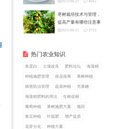
2023-06-21
4042
枣树栽培技术与管理，
提高产量有哪些注意事
项
2023-06-21
3753
南
热门农业知识
鱼蛋白
土壤改良
肥料论坛
海藻精
种植施肥管理
保花保果
果树种植
病害防治管理
蔬菜种植
壳寡糖
海藻精肥料的用法
生根促根
南
葡萄种植
果树施肥方案
颂田
黄豆种植
叶面肥
增产提质
花芽分化
种植方案