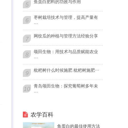
鱼蛋白肥料的功效与作用
5
枣树栽培技术与管理，提高产量有
6
···
网纹瓜的种植与管理方法经验分享
7
颂田生物：用技术与品质赋能农业
8
···
枇杷树什么时候施肥 枇杷树施肥···
9
青岛颂田生物：探究葡萄树多年未
10
···
农学百科
鱼蛋白的最佳使用方法