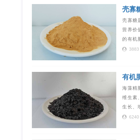
壳寡
壳寡糖
营养价
的有机
3883
有机
海藻精
维生素
生长、
6240