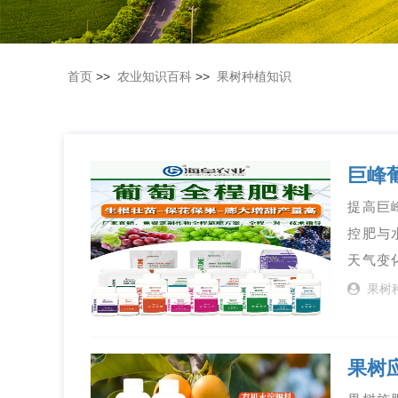
首页
>>
农业知识百科
>>
果树种植知识
巨峰
提高巨
控肥与
天气变
果树
果树