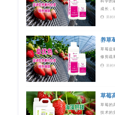
科学的
成长，
果树
养草
草莓盆
修剪疏
果树
草莓
草莓的
技术的