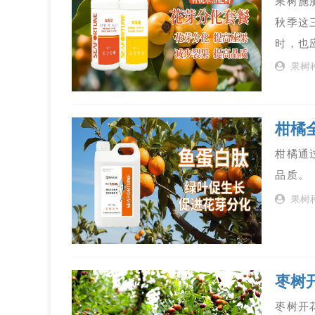
果树施
秋季这
时，也
果树
柑橘
柑橘通
品质。
果树
枣树
枣树开