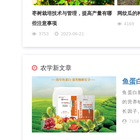
枣树栽培技术与管理，提高产量有哪
网纹瓜的
些注意事项
4169
3753
2023-06-21
农学新文章
鱼蛋
鱼蛋白
的营养
长因子
7158