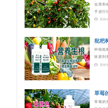
虫害和
手进行
果树
枇杷
种植枇
收获到
果树
草莓
草莓的