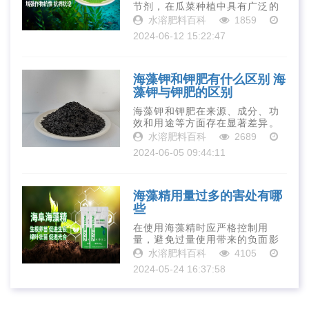
节剂，在瓜菜种植中具有广泛的
应用前景。它能够促进瓜菜的根
水溶肥料百科
1859
系生长、提高光合效率、增强抗
2024-06-12 15:22:47
逆性、提高产量和品质，同时还
能够改善土壤结构。因此，在瓜
菜种植中合理···
海藻钾和钾肥有什么区别 海
藻钾与钾肥的区别
海藻钾和钾肥在来源、成分、功
效和用途等方面存在显著差异。
海藻钾作为一种有机肥料，含有
水溶肥料百科
2689
丰富的有机质和植物生长调节物
2024-06-05 09:44:11
质，具有显著的改良土壤、提高
肥效和增强作物抗逆性等功效；
而钾肥则是一···
海藻精用量过多的害处有哪
些
在使用海藻精时应严格控制用
量，避免过量使用带来的负面影
响。同时，还应注重科学施肥，
水溶肥料百科
4105
根据作物的生长需要和土壤条件
2024-05-24 16:37:58
合理施肥，提高肥料利用率和农
业生产效益。