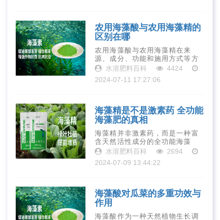
强作物的抗逆性和改善土壤环
境。同时由于其高效环保的特
点，海藻酸叶面肥···
农用海藻酸与农用海藻精的
区别在哪
农用海藻酸与农用海藻精在来
源、成分、功能和施用方式等方
面均存在显著差异。虽然它们都
水溶肥料百科
4424
是来自海藻的农业生物制品，但
2024-07-11 17:27:06
各自具有独特的优势和适用范
围。在实际生产中，农民应根据
作物的生长需求和···
海藻精是不是激素药 全功能
海藻肥的真相
海藻精并非激素药，而是一种富
含天然活性成分的全功能海藻
肥。它通过提供植物必需的营养
水溶肥料百科
2694
元素、促进植物生长发育及提高
2024-07-09 13:44:22
抗逆性等多种方式，助力作物健
康成长，实现高产优质。
海藻酸对瓜菜的多重功效与
作用
海藻酸作为一种天然植物生长调