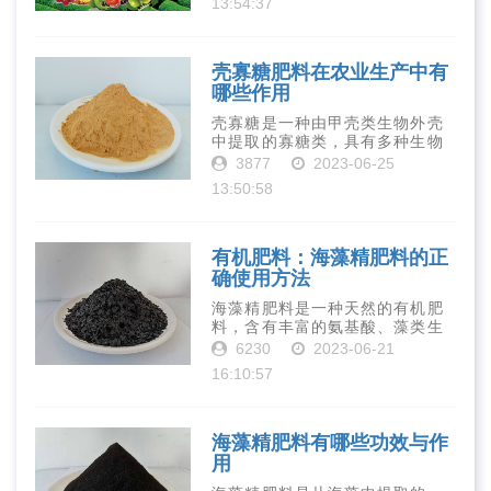
13:54:37
元素和植物生长因子。这些营养
物质对于作物的生长发育和产量
提高有着极为···
壳寡糖肥料在农业生产中有
哪些作用
壳寡糖是一种由甲壳类生物外壳
中提取的寡糖类，具有多种生物
活性和营养价值。在农业生产
3877
2023-06-25
中，壳寡糖也有许多作用，特别
13:50:58
是作为一种新型的有机肥料，壳
寡糖肥料在农业生产中越来越受
到重视。下面就···
有机肥料：海藻精肥料的正
确使用方法
海藻精肥料是一种天然的有机肥
料，含有丰富的氨基酸、藻类生
长素、维生素、微量元素、蛋白
6230
2023-06-21
质等营养物质，可以提高土壤肥
16:10:57
力、促进植物生长、增强植物抗
病能力等。下面是海藻精肥料的
正确使用方法···
海藻精肥料有哪些功效与作
用