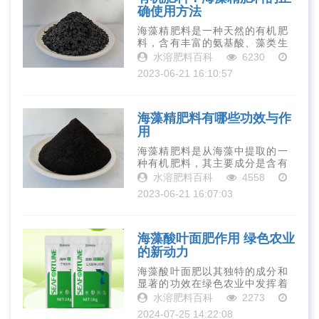
确使用方法
海藻精肥料是一种天然的有机肥
料，含有丰富的氨基酸、藻类生
长素、维生素、微量元素、蛋白
水溶肥料百科
6230
质等营养物质，可以提高土壤肥
2023-06-21 16:10:57
力、促进植物生长、增强植物抗
病能力等。下面是海藻精肥料的
正确使用方法···
海藻精肥料有哪些功效与作
用
海藻精肥料是从海藻中提取的一
种有机肥料，其主要成分是含有
丰富的微量元素、植物生长素、
水溶肥料百科
4558
植物激素等植物营养物质。它具
2023-06-21 16:07:03
有增强作物生长、促进植物根系
发达、提高作物产量等多种作用
和优点。首先···
海藻酸叶面肥作用 绿色农业
的新动力
海藻酸叶面肥以其独特的成分和
显著的功效在绿色农业中发挥着
重要作用。它不仅能够促进作物
水溶肥料百科
2273
的生长和提高产量品质，还能增
2024-07-25 14:22:08