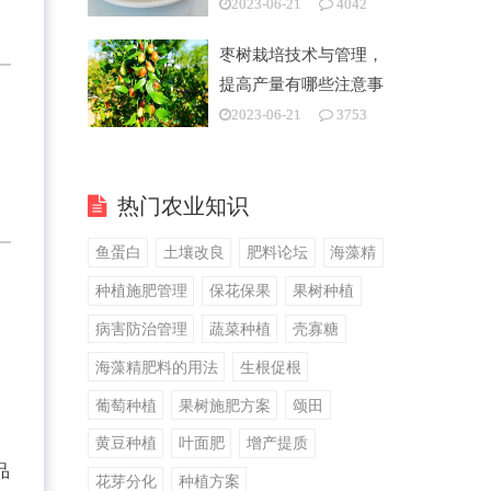
2023-06-21
4042
枣树栽培技术与管理，
提高产量有哪些注意事
项
2023-06-21
3753
。
热门农业知识
鱼蛋白
土壤改良
肥料论坛
海藻精
种植施肥管理
保花保果
果树种植
病害防治管理
蔬菜种植
壳寡糖
海藻精肥料的用法
生根促根
葡萄种植
果树施肥方案
颂田
黄豆种植
叶面肥
增产提质
品
花芽分化
种植方案