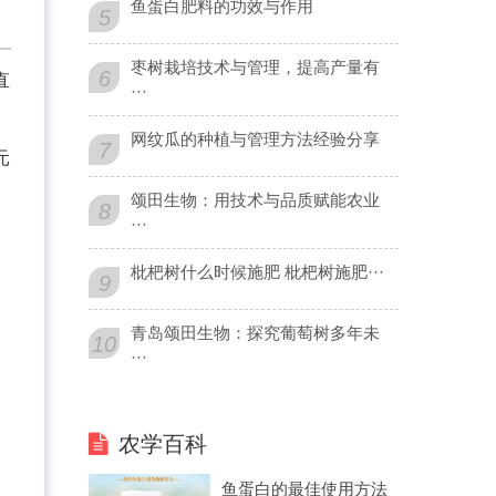
鱼蛋白肥料的功效与作用
5
枣树栽培技术与管理，提高产量有
6
直
···
网纹瓜的种植与管理方法经验分享
7
元
颂田生物：用技术与品质赋能农业
8
···
枇杷树什么时候施肥 枇杷树施肥···
9
青岛颂田生物：探究葡萄树多年未
10
···
农学百科
鱼蛋白的最佳使用方法