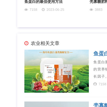
鱼蛋白的最佳使用方法
壳寡糖肥
7158
2023-06-25
3883
农业相关文章
鱼蛋
鱼蛋白
的营养
长因子
7158
壳寡