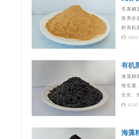
壳寡糖
营养价
的有机
3883
有机
海藻精
维生素
生长、
6240
海藻