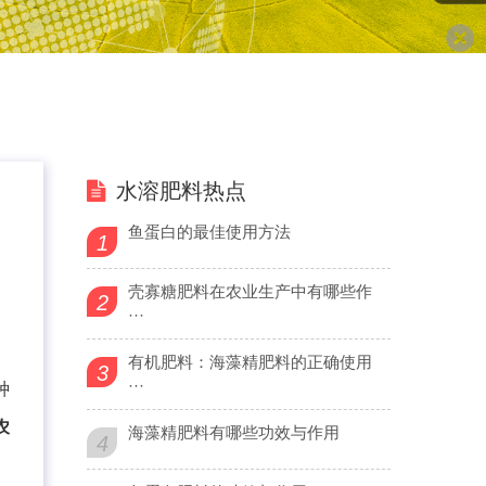
水溶肥料热点
鱼蛋白的最佳使用方法
1
壳寡糖肥料在农业生产中有哪些作
2
···
有机肥料：海藻精肥料的正确使用
3
···
种
农
海藻精肥料有哪些功效与作用
4