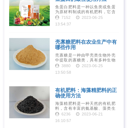
鱼蛋白肥料是一种以鱼类或鱼蛋
为原材料制成的有机肥料，它含
有丰富的营养物质，如氮、磷、
7152
2023-06-25
钾、钙、镁等元素以及多种微量
13:54:37
元素和植物生长因子。这些营养
物质对于作物的生长发育和产量
提高有着极为···
壳寡糖肥料在农业生产中有
哪些作用
壳寡糖是一种由甲壳类生物外壳
中提取的寡糖类，具有多种生物
活性和营养价值。在农业生产
3880
2023-06-25
中，壳寡糖也有许多作用，特别
13:50:58
是作为一种新型的有机肥料，壳
寡糖肥料在农业生产中越来越受
到重视。下面就···
有机肥料：海藻精肥料的正
确使用方法
海藻精肥料是一种天然的有机肥
料，含有丰富的氨基酸、藻类生
长素、维生素、微量元素、蛋白
6236
2023-06-21
质等营养物质，可以提高土壤肥
16:10:57
力、促进植物生长、增强植物抗
病能力等。下面是海藻精肥料的