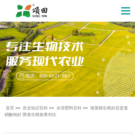
切
换
导
航
首页
>>
农业知识百科
>>
水溶肥料百科
>>
海藻精生根好还是复
硝酚钠好 两者生根效果对比