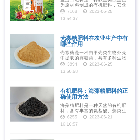
为原材料制成的有机肥料，它含
有丰富的营养物质，如氮、磷、
7168
2023-06-25
钾、钙、镁等元素以及多种微量
13:54:37
元素和植物生长因子。这些营养
物质对于作物的生长发育和产量
提高有着极为···
壳寡糖肥料在农业生产中有
哪些作用
壳寡糖是一种由甲壳类生物外壳
中提取的寡糖类，具有多种生物
活性和营养价值。在农业生产
3894
2023-06-25
中，壳寡糖也有许多作用，特别
13:50:58
是作为一种新型的有机肥料，壳
寡糖肥料在农业生产中越来越受
到重视。下面就···
有机肥料：海藻精肥料的正
确使用方法
海藻精肥料是一种天然的有机肥
料，含有丰富的氨基酸、藻类生
长素、维生素、微量元素、蛋白
6255
2023-06-21
质等营养物质，可以提高土壤肥
16:10:57
力、促进植物生长、增强植物抗
病能力等。下面是海藻精肥料的
正确使用方法···