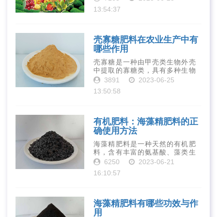
钾、钙、镁等元素以及多种微量
13:54:37
元素和植物生长因子。这些营养
物质对于作物的生长发育和产量
提高有着极为···
壳寡糖肥料在农业生产中有
哪些作用
壳寡糖是一种由甲壳类生物外壳
中提取的寡糖类，具有多种生物
活性和营养价值。在农业生产
3891
2023-06-25
中，壳寡糖也有许多作用，特别
13:50:58
是作为一种新型的有机肥料，壳
寡糖肥料在农业生产中越来越受
到重视。下面就···
有机肥料：海藻精肥料的正
确使用方法
海藻精肥料是一种天然的有机肥
料，含有丰富的氨基酸、藻类生
长素、维生素、微量元素、蛋白
6250
2023-06-21
质等营养物质，可以提高土壤肥
16:10:57
力、促进植物生长、增强植物抗
病能力等。下面是海藻精肥料的
正确使用方法···
海藻精肥料有哪些功效与作
用