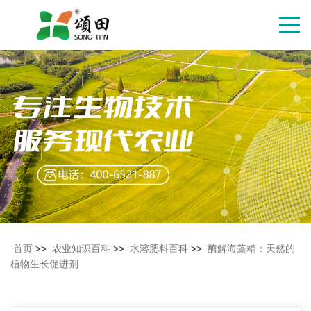
切
换
导
航
首页
>>
农业知识百科
>>
水溶肥料百科
>>
酶解海藻精：天然的
植物生长促进剂