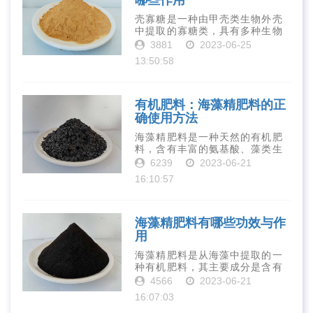
壳寡糖是一种由甲壳类生物外壳
中提取的寡糖类，具有多种生物
活性和营养价值。在农业生产
3881
2023-06-25
中，壳寡糖也有许多作用，特别
13:50:58
是作为一种新型的有机肥料，壳
寡糖肥料在农业生产中越来越受
到重视。下面就···
有机肥料：海藻精肥料的正
确使用方法
海藻精肥料是一种天然的有机肥
料，含有丰富的氨基酸、藻类生
长素、维生素、微量元素、蛋白
6239
2023-06-21
质等营养物质，可以提高土壤肥
16:10:57
力、促进植物生长、增强植物抗
病能力等。下面是海藻精肥料的
正确使用方法···
海藻精肥料有哪些功效与作
用
海藻精肥料是从海藻中提取的一
种有机肥料，其主要成分是含有
丰富的微量元素、植物生长素、
4566
2023-06-21
植物激素等植物营养物质。它具
16:07:03
有增强作物生长、促进植物根系