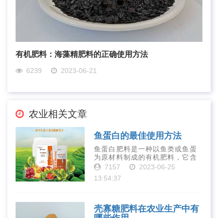
有机肥料：海藻精肥料的正确使用方法
6239
2023-06-21
农业相关文章
鱼蛋白的最佳使用方法
鱼蛋白肥料是一种以鱼类或鱼蛋
为原材料制成的有机肥料，它含
有丰富的营养物质，如氮、磷、
7157
2023-06-25
钾、钙、镁等元素以及多种微量
13:54:37
元素和植物生长因子。这些营养
物质对于作物的生长发育和产量
提高有着极为···
壳寡糖肥料在农业生产中有
哪些作用