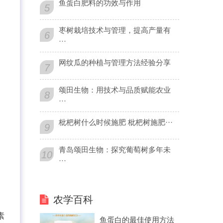
鱼蛋白肥料的功效与作用
5
枣树栽培技术与管理，提高产量有
6
···
网纹瓜的种植与管理方法经验分享
7
颂田生物：用技术与品质赋能农业
8
···
枇杷树什么时候施肥 枇杷树施肥···
9
青岛颂田生物：探究葡萄树多年未
10
···
农学百科
素
鱼蛋白的最佳使用方法