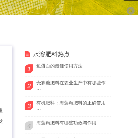
水溶肥料热点
鱼蛋白的最佳使用方法
1
壳寡糖肥料在农业生产中有哪些作
2
···
有机肥料：海藻精肥料的正确使用
3
···
重
发
海藻精肥料有哪些功效与作用
4