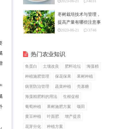
2023-06-21
4031
枣树栽培技术与管理，
提高产量有哪些注意事
项
2023-06-21
3746
要
橘
热门农业知识
增
鱼蛋白
土壤改良
肥料论坛
海藻精
种植施肥管理
保花保果
果树种植
产
病害防治管理
蔬菜种植
壳寡糖
橘
海藻精肥料的用法
生根促根
外
葡萄种植
果树施肥方案
颂田
黄豆种植
叶面肥
增产提质
花芽分化
种植方案