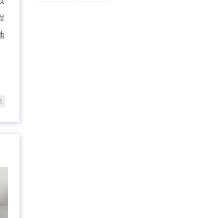
以
程
地
精