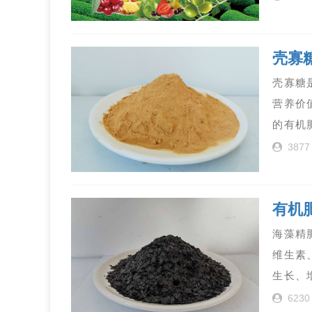
壳寡
壳寡糖
营养价
的有机
3877
有机
海藻精
维生素
生长、
6230