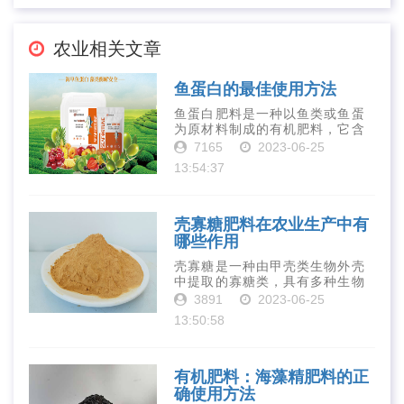
农业相关文章
鱼蛋白的最佳使用方法
鱼蛋白肥料是一种以鱼类或鱼蛋
为原材料制成的有机肥料，它含
有丰富的营养物质，如氮、磷、
7165
2023-06-25
钾、钙、镁等元素以及多种微量
13:54:37
元素和植物生长因子。这些营养
物质对于作物的生长发育和产量
提高有着极为···
壳寡糖肥料在农业生产中有
哪些作用
壳寡糖是一种由甲壳类生物外壳
中提取的寡糖类，具有多种生物
活性和营养价值。在农业生产
3891
2023-06-25
中，壳寡糖也有许多作用，特别
13:50:58
是作为一种新型的有机肥料，壳
寡糖肥料在农业生产中越来越受
到重视。下面就···
有机肥料：海藻精肥料的正
确使用方法