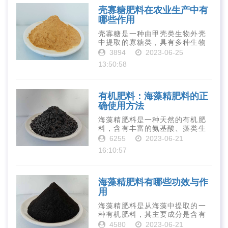
壳寡糖肥料在农业生产中有
哪些作用
壳寡糖是一种由甲壳类生物外壳
中提取的寡糖类，具有多种生物
活性和营养价值。在农业生产
3894
2023-06-25
中，壳寡糖也有许多作用，特别
13:50:58
是作为一种新型的有机肥料，壳
寡糖肥料在农业生产中越来越受
到重视。下面就···
有机肥料：海藻精肥料的正
确使用方法
海藻精肥料是一种天然的有机肥
料，含有丰富的氨基酸、藻类生
长素、维生素、微量元素、蛋白
6255
2023-06-21
质等营养物质，可以提高土壤肥
16:10:57
力、促进植物生长、增强植物抗
病能力等。下面是海藻精肥料的
正确使用方法···
海藻精肥料有哪些功效与作
用
海藻精肥料是从海藻中提取的一
种有机肥料，其主要成分是含有
丰富的微量元素、植物生长素、
4580
2023-06-21