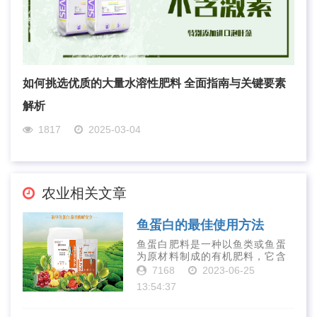
如何挑选优质的大量水溶性肥料 全面指南与关键要素
解析
1817
2025-03-04
农业相关文章
鱼蛋白的最佳使用方法
鱼蛋白肥料是一种以鱼类或鱼蛋
为原材料制成的有机肥料，它含
有丰富的营养物质，如氮、磷、
7168
2023-06-25
钾、钙、镁等元素以及多种微量
13:54:37
元素和植物生长因子。这些营养
物质对于作物的生长发育和产量
提高有着极为···