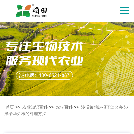
切
换
导
航
首页
>>
农业知识百科
>>
农学百科
>>
沙漠茉莉烂根了怎么办 沙
漠茉莉烂根的处理方法