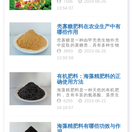
有丰富的营养物质，如氮、磷、
7166
2023-06-25
钾、钙、镁等元素以及多种微量
13:54:37
元素和植物生长因子。这些营养
物质对于作物的生长发育和产量
提高有着极为···
壳寡糖肥料在农业生产中有
哪些作用
壳寡糖是一种由甲壳类生物外壳
中提取的寡糖类，具有多种生物
活性和营养价值。在农业生产
3893
2023-06-25
中，壳寡糖也有许多作用，特别
13:50:58
是作为一种新型的有机肥料，壳
寡糖肥料在农业生产中越来越受
到重视。下面就···
有机肥料：海藻精肥料的正
确使用方法
海藻精肥料是一种天然的有机肥
料，含有丰富的氨基酸、藻类生
长素、维生素、微量元素、蛋白
6255
2023-06-21
质等营养物质，可以提高土壤肥
16:10:57
力、促进植物生长、增强植物抗
病能力等。下面是海藻精肥料的
正确使用方法···
海藻精肥料有哪些功效与作
用