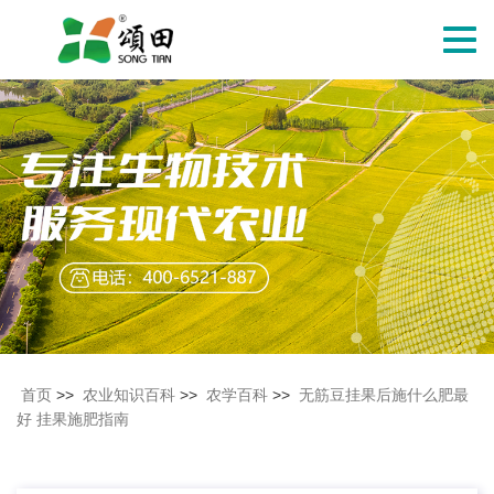
切
换
导
航
首页
>>
农业知识百科
>>
农学百科
>>
无筋豆挂果后施什么肥最
好 挂果施肥指南