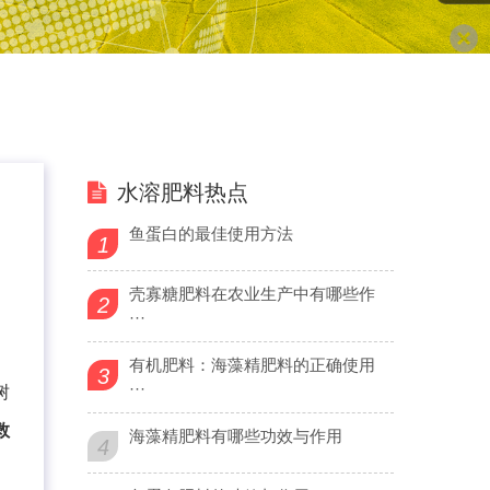
水溶肥料热点
鱼蛋白的最佳使用方法
1
壳寡糖肥料在农业生产中有哪些作
2
···
有机肥料：海藻精肥料的正确使用
3
···
树
救
海藻精肥料有哪些功效与作用
4