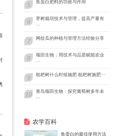
鱼蛋白肥料的功效与作用
5
枣树栽培技术与管理，提高产量有
6
···
原
网纹瓜的种植与管理方法经验分享
7
颂田生物：用技术与品质赋能农业
8
对
···
枇杷树什么时候施肥 枇杷树施肥···
9
诱
青岛颂田生物：探究葡萄树多年未
10
···
农学百科
鱼蛋白的最佳使用方法