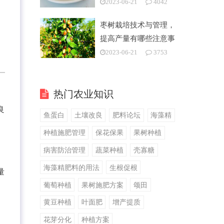
2023-06-21
4042
枣树栽培技术与管理，
提高产量有哪些注意事
项
2023-06-21
3753
热门农业知识
良
鱼蛋白
土壤改良
肥料论坛
海藻精
种植施肥管理
保花保果
果树种植
病害防治管理
蔬菜种植
壳寡糖
海藻精肥料的用法
生根促根
量
葡萄种植
果树施肥方案
颂田
黄豆种植
叶面肥
增产提质
、
花芽分化
种植方案