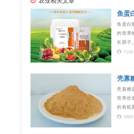
农业相关文章
鱼蛋
鱼蛋白
的营养
长因子
7158
壳寡
壳寡糖
营养价
的有机
3883