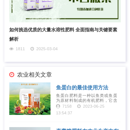
如何挑选优质的大量水溶性肥料 全面指南与关键要素
解析
1811
2025-03-04
农业相关文章
鱼蛋白的最佳使用方法
鱼蛋白肥料是一种以鱼类或鱼蛋
为原材料制成的有机肥料，它含
有丰富的营养物质，如氮、磷、
7158
2023-06-25
钾、钙、镁等元素以及多种微量
13:54:37
元素和植物生长因子。这些营养
物质对于作物的生长发育和产量
提高有着极为···