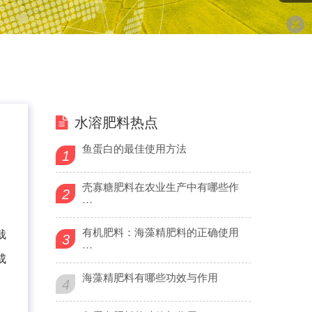
水溶肥料热点
鱼蛋白的最佳使用方法
1
壳寡糖肥料在农业生产中有哪些作
2
···
有机肥料：海藻精肥料的正确使用
栽
3
···
成
海藻精肥料有哪些功效与作用
4