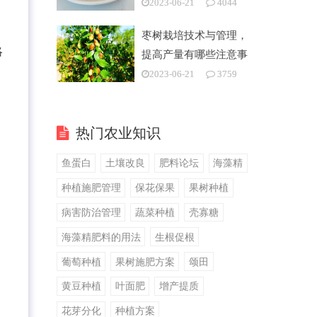
2023-06-21
4044
枣树栽培技术与管理，
略
提高产量有哪些注意事
项
2023-06-21
3759
热门农业知识
鱼蛋白
土壤改良
肥料论坛
海藻精
种植施肥管理
保花保果
果树种植
病害防治管理
蔬菜种植
壳寡糖
海藻精肥料的用法
生根促根
葡萄种植
果树施肥方案
颂田
黄豆种植
叶面肥
增产提质
花芽分化
种植方案