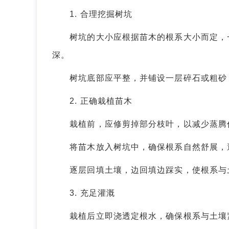
1. 合理挖掘树坑
树坑的大小应根据苗木的根系大小而定，一般
深。
树坑底部应平整，并铺设一层碎石或粗砂
2. 正确栽植苗木
栽植前，应修剪掉部分枝叶，以减少蒸腾
将苗木放入树坑中，确保根系自然舒展，
逐层回填土壤，边回填边踩实，使根系与土
3. 充足灌溉
栽植后立即浇透定根水，确保根系与土壤紧