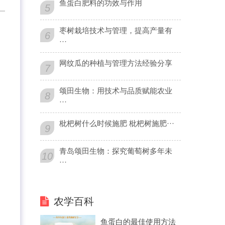
鱼蛋白肥料的功效与作用
5
枣树栽培技术与管理，提高产量有
6
···
。
网纹瓜的种植与管理方法经验分享
7
颂田生物：用技术与品质赋能农业
8
···
枇杷树什么时候施肥 枇杷树施肥···
9
青岛颂田生物：探究葡萄树多年未
10
···
农学百科
鱼蛋白的最佳使用方法