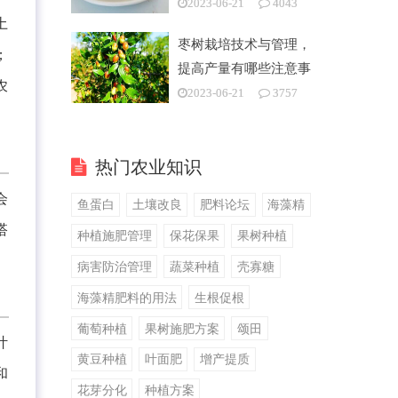
2023-06-21
4043
土
枣树栽培技术与管理，
；
提高产量有哪些注意事
农
项
2023-06-21
3757
热门农业知识
会
鱼蛋白
土壤改良
肥料论坛
海藻精
搭
种植施肥管理
保花保果
果树种植
病害防治管理
蔬菜种植
壳寡糖
海藻精肥料的用法
生根促根
葡萄种植
果树施肥方案
颂田
叶
黄豆种植
叶面肥
增产提质
和
花芽分化
种植方案