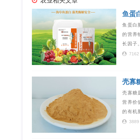
农业相关文章
鱼蛋
鱼蛋白
的营养
长因子
7162
壳寡
壳寡糖
营养价
的有机
3889