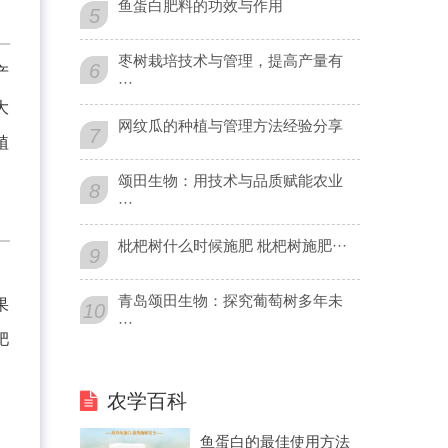
鱼蛋白肥料的功效与作用
5
枣树栽培技术与管理，提高产量有
6
产
···
大
网纹瓜的种植与管理方法经验分享
7
植
颂田生物：用技术与品质赋能农业
8
···
枇杷树什么时候施肥 枇杷树施肥···
9
青岛颂田生物：探究葡萄树多年未
果
10
···
肥
农学百科
鱼蛋白的最佳使用方法