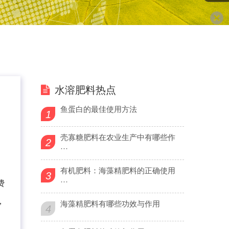
水溶肥料热点
鱼蛋白的最佳使用方法
1
壳寡糖肥料在农业生产中有哪些作
2
···
有机肥料：海藻精肥料的正确使用
3
···
费
，
海藻精肥料有哪些功效与作用
4