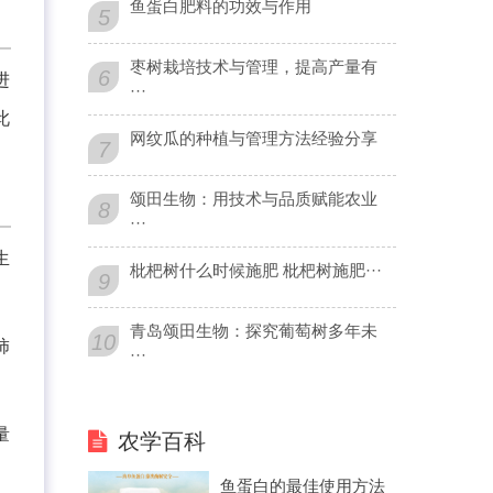
鱼蛋白肥料的功效与作用
5
枣树栽培技术与管理，提高产量有
6
进
···
此
网纹瓜的种植与管理方法经验分享
7
颂田生物：用技术与品质赋能农业
8
···
生
枇杷树什么时候施肥 枇杷树施肥···
9
青岛颂田生物：探究葡萄树多年未
10
柿
···
量
农学百科
鱼蛋白的最佳使用方法