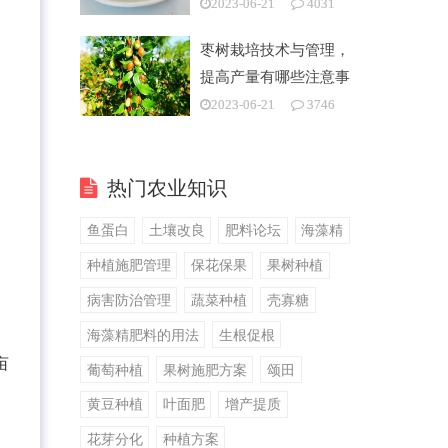
2023-06-21
4031
枣树栽培技术与管理，
提高产量有哪些注意事
项
2023-06-21
3746
热门农业知识
鱼蛋白
土壤改良
肥料论坛
海藻精
种植施肥管理
保花保果
果树种植
病害防治管理
蔬菜种植
壳寡糖
海藻精肥料的用法
生根促根
亩
葡萄种植
果树施肥方案
颂田
黄豆种植
叶面肥
增产提质
花芽分化
种植方案