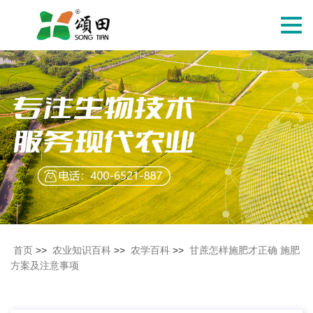
切
换
导
航
首页
>>
农业知识百科
>>
农学百科
>>
甘蔗怎样施肥才正确 施肥
方案及注意事项