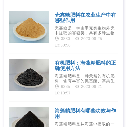
物质对于作物的生长发育和产量
提高有着极为···
壳寡糖肥料在农业生产中有
哪些作用
壳寡糖是一种由甲壳类生物外壳
中提取的寡糖类，具有多种生物
活性和营养价值。在农业生产
3880
2023-06-25
中，壳寡糖也有许多作用，特别
13:50:58
是作为一种新型的有机肥料，壳
寡糖肥料在农业生产中越来越受
到重视。下面就···
有机肥料：海藻精肥料的正
确使用方法
海藻精肥料是一种天然的有机肥
料，含有丰富的氨基酸、藻类生
长素、维生素、微量元素、蛋白
6235
2023-06-21
质等营养物质，可以提高土壤肥
16:10:57
力、促进植物生长、增强植物抗
病能力等。下面是海藻精肥料的
正确使用方法···
海藻精肥料有哪些功效与作
用
海藻精肥料是从海藻中提取的一