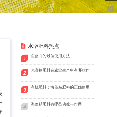
水溶肥料热点
鱼蛋白的最佳使用方法
1
壳寡糖肥料在农业生产中有哪些作
2
···
有机肥料：海藻精肥料的正确使用
3
···
花
一
海藻精肥料有哪些功效与作用
4
子