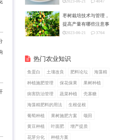
花
2023-06-21
4047
枣树栽培技术与管理，
提高产量有哪些注意事
项
2023-06-21
3764
分
响
热门农业知识
鱼蛋白
土壤改良
肥料论坛
海藻精
种植施肥管理
保花保果
果树种植
开
病害防治管理
蔬菜种植
壳寡糖
海藻精肥料的用法
生根促根
葡萄种植
果树施肥方案
颂田
黄豆种植
叶面肥
增产提质
花芽分化
种植方案