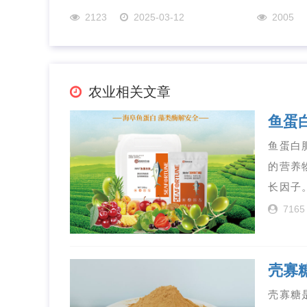
2123
2025-03-12
2005
农业相关文章
鱼蛋
鱼蛋白
的营养
长因子
7165
壳寡
壳寡糖