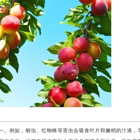
。例如，蚜虫、红蜘蛛等害虫会吸食叶片和嫩梢的汁液，