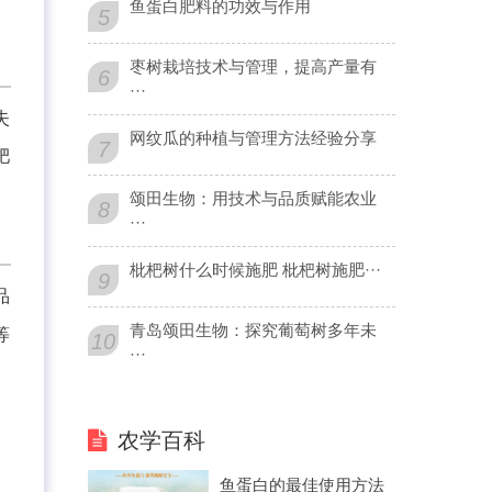
鱼蛋白肥料的功效与作用
5
枣树栽培技术与管理，提高产量有
6
···
失
网纹瓜的种植与管理方法经验分享
7
肥
颂田生物：用技术与品质赋能农业
8
···
枇杷树什么时候施肥 枇杷树施肥···
9
品
青岛颂田生物：探究葡萄树多年未
等
10
···
农学百科
鱼蛋白的最佳使用方法