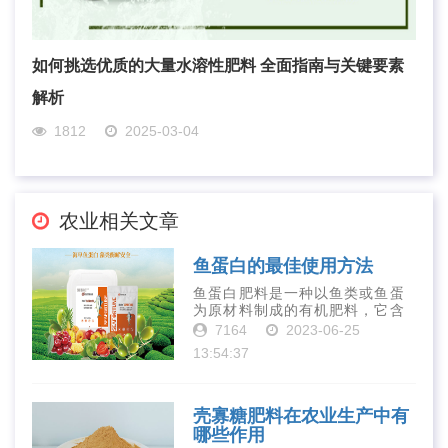
如何挑选优质的大量水溶性肥料 全面指南与关键要素
解析
1812
2025-03-04
农业相关文章
鱼蛋白的最佳使用方法
鱼蛋白肥料是一种以鱼类或鱼蛋
为原材料制成的有机肥料，它含
有丰富的营养物质，如氮、磷、
7164
2023-06-25
钾、钙、镁等元素以及多种微量
13:54:37
元素和植物生长因子。这些营养
物质对于作物的生长发育和产量
提高有着极为···
壳寡糖肥料在农业生产中有
哪些作用