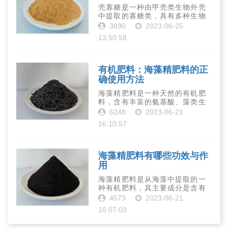
壳寡糖是一种由甲壳类生物外壳
中提取的寡糖类，具有多种生物
活性和营养价值。在农业生产
3890
2023-06-25
中，壳寡糖也有许多作用，特别
13:50:58
是作为一种新型的有机肥料，壳
寡糖肥料在农业生产中越来越受
到重视。下面就···
有机肥料：海藻精肥料的正
确使用方法
海藻精肥料是一种天然的有机肥
料，含有丰富的氨基酸、藻类生
长素、维生素、微量元素、蛋白
6248
2023-06-21
质等营养物质，可以提高土壤肥
16:10:57
力、促进植物生长、增强植物抗
病能力等。下面是海藻精肥料的
正确使用方法···
海藻精肥料有哪些功效与作
用
海藻精肥料是从海藻中提取的一
种有机肥料，其主要成分是含有
丰富的微量元素、植物生长素、
4573
2023-06-21
植物激素等植物营养物质。它具
16:07:03
有增强作物生长、促进植物根系
发达、提高作物产量等多种作用