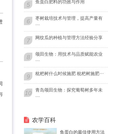
鱼蛋白肥料的功效与作用
5
枣树栽培技术与管理，提高产量有
6
进
···
。
网纹瓜的种植与管理方法经验分享
7
颂田生物：用技术与品质赋能农业
8
···
枇杷树什么时候施肥 枇杷树施肥···
9
同
青岛颂田生物：探究葡萄树多年未
10
与
···
农学百科
鱼蛋白的最佳使用方法