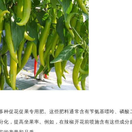
种促花促果专用肥。这些肥料通常含有苄氨基嘌呤、磷酸
分化，提高坐果率。例如，在辣椒开花前喷施含有这些成分