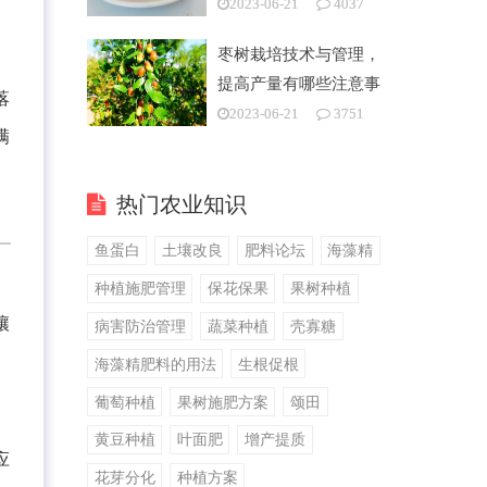
2023-06-21
4037
枣树栽培技术与管理，
提高产量有哪些注意事
落
项
2023-06-21
3751
满
热门农业知识
鱼蛋白
土壤改良
肥料论坛
海藻精
种植施肥管理
保花保果
果树种植
壤
病害防治管理
蔬菜种植
壳寡糖
海藻精肥料的用法
生根促根
葡萄种植
果树施肥方案
颂田
黄豆种植
叶面肥
增产提质
应
花芽分化
种植方案