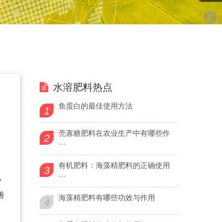
水溶肥料热点
鱼蛋白的最佳使用方法
1
壳寡糖肥料在农业生产中有哪些作
2
···
有机肥料：海藻精肥料的正确使用
3
···
，
善
海藻精肥料有哪些功效与作用
4