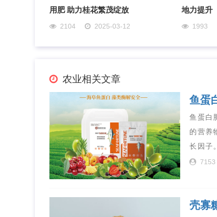
用肥 助力桂花繁茂绽放
地力提升
2104
2025-03-12
1993
农业相关文章
鱼蛋
鱼蛋白
的营养
长因子
7153
壳寡