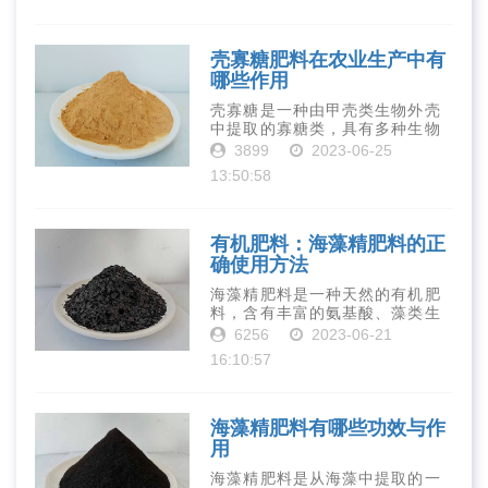
元素和植物生长因子。这些营养
物质对于作物的生长发育和产量
提高有着极为···
壳寡糖肥料在农业生产中有
哪些作用
壳寡糖是一种由甲壳类生物外壳
中提取的寡糖类，具有多种生物
活性和营养价值。在农业生产
3899
2023-06-25
中，壳寡糖也有许多作用，特别
13:50:58
是作为一种新型的有机肥料，壳
寡糖肥料在农业生产中越来越受
到重视。下面就···
有机肥料：海藻精肥料的正
确使用方法
海藻精肥料是一种天然的有机肥
料，含有丰富的氨基酸、藻类生
长素、维生素、微量元素、蛋白
6256
2023-06-21
质等营养物质，可以提高土壤肥
16:10:57
力、促进植物生长、增强植物抗
病能力等。下面是海藻精肥料的
正确使用方法···
海藻精肥料有哪些功效与作
用
海藻精肥料是从海藻中提取的一