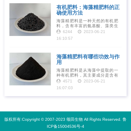
到重视。下面就···
有机肥料：海藻精肥料的正
确使用方法
海藻精肥料是一种天然的有机肥
料，含有丰富的氨基酸、藻类生
长素、维生素、微量元素、蛋白
6244
2023-06-21
质等营养物质，可以提高土壤肥
16:10:57
力、促进植物生长、增强植物抗
病能力等。下面是海藻精肥料的
正确使用方法···
海藻精肥料有哪些功效与作
用
海藻精肥料是从海藻中提取的一
种有机肥料，其主要成分是含有
丰富的微量元素、植物生长素、
4571
2023-06-21
植物激素等植物营养物质。它具
16:07:03
有增强作物生长、促进植物根系
发达、提高作物产量等多种作用
和优点。首先···
版权所有:Copyright © 2007-2023 颂田生物 All Rights Reserved.
鲁
ICP备15004536号-4