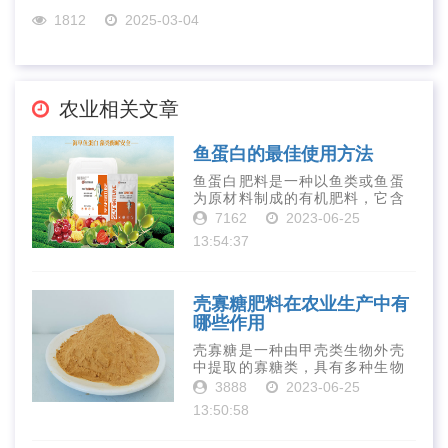
1812
2025-03-04
农业相关文章
鱼蛋白的最佳使用方法
鱼蛋白肥料是一种以鱼类或鱼蛋
为原材料制成的有机肥料，它含
有丰富的营养物质，如氮、磷、
7162
2023-06-25
钾、钙、镁等元素以及多种微量
13:54:37
元素和植物生长因子。这些营养
物质对于作物的生长发育和产量
提高有着极为···
壳寡糖肥料在农业生产中有
哪些作用
壳寡糖是一种由甲壳类生物外壳
中提取的寡糖类，具有多种生物
活性和营养价值。在农业生产
3888
2023-06-25
中，壳寡糖也有许多作用，特别
13:50:58
是作为一种新型的有机肥料，壳
寡糖肥料在农业生产中越来越受