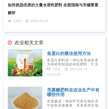
如何挑选优质的大量水溶性肥料 全面指南与关键要素
解析
1805
2025-03-04
农业相关文章
鱼蛋白的最佳使用方法
鱼蛋白肥料是一种以鱼类或鱼蛋
为原材料制成的有机肥料，它含
有丰富的营养物质，如氮、磷、
7156
2023-06-25
钾、钙、镁等元素以及多种微量
13:54:37
元素和植物生长因子。这些营养
物质对于作物的生长发育和产量
提高有着极为···
壳寡糖肥料在农业生产中有
哪些作用
壳寡糖是一种由甲壳类生物外壳
中提取的寡糖类，具有多种生物