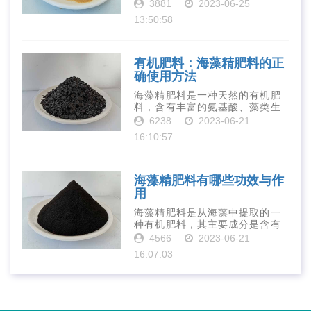
活性和营养价值。在农业生产
3881
2023-06-25
中，壳寡糖也有许多作用，特别
13:50:58
是作为一种新型的有机肥料，壳
寡糖肥料在农业生产中越来越受
到重视。下面就···
有机肥料：海藻精肥料的正
确使用方法
海藻精肥料是一种天然的有机肥
料，含有丰富的氨基酸、藻类生
长素、维生素、微量元素、蛋白
6238
2023-06-21
质等营养物质，可以提高土壤肥
16:10:57
力、促进植物生长、增强植物抗
病能力等。下面是海藻精肥料的
正确使用方法···
海藻精肥料有哪些功效与作
用
海藻精肥料是从海藻中提取的一
种有机肥料，其主要成分是含有
丰富的微量元素、植物生长素、
4566
2023-06-21
植物激素等植物营养物质。它具
16:07:03
有增强作物生长、促进植物根系
发达、提高作物产量等多种作用
和优点。首先···