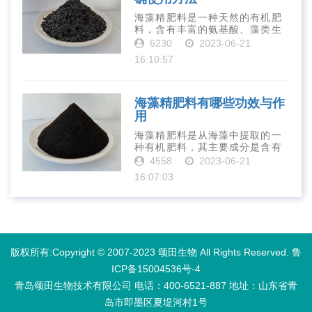
海藻精肥料是一种天然的有机肥
料，含有丰富的氨基酸、藻类生
长素、维生素、微量元素、蛋白
6230
2023-06-21
质等营养物质，可以提高土壤肥
16:10:57
力、促进植物生长、增强植物抗
病能力等。下面是海藻精肥料的
正确使用方法···
海藻精肥料有哪些功效与作
用
海藻精肥料是从海藻中提取的一
种有机肥料，其主要成分是含有
丰富的微量元素、植物生长素、
4558
2023-06-21
植物激素等植物营养物质。它具
16:07:03
有增强作物生长、促进植物根系
发达、提高作物产量等多种作用
和优点。首先···
版权所有:Copyright © 2007-2023 颂田生物 All Rights Reserved.
鲁
ICP备15004536号-4
青岛颂田生物技术有限公司 电话：400-6521-887​ 地址：山东省青
岛市即墨区夏堤河村1号