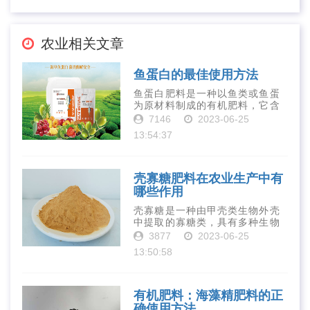
农业相关文章
鱼蛋白的最佳使用方法
鱼蛋白肥料是一种以鱼类或鱼蛋
为原材料制成的有机肥料，它含
有丰富的营养物质，如氮、磷、
7146
2023-06-25
钾、钙、镁等元素以及多种微量
13:54:37
元素和植物生长因子。这些营养
物质对于作物的生长发育和产量
提高有着极为···
壳寡糖肥料在农业生产中有
哪些作用
壳寡糖是一种由甲壳类生物外壳
中提取的寡糖类，具有多种生物
活性和营养价值。在农业生产
3877
2023-06-25
中，壳寡糖也有许多作用，特别
13:50:58
是作为一种新型的有机肥料，壳
寡糖肥料在农业生产中越来越受
到重视。下面就···
有机肥料：海藻精肥料的正
确使用方法