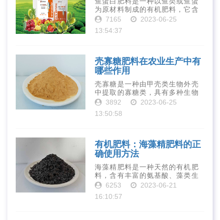
鱼蛋白肥料是一种以鱼类或鱼蛋
为原材料制成的有机肥料，它含
有丰富的营养物质，如氮、磷、
7165
2023-06-25
钾、钙、镁等元素以及多种微量
13:54:37
元素和植物生长因子。这些营养
物质对于作物的生长发育和产量
提高有着极为···
壳寡糖肥料在农业生产中有
哪些作用
壳寡糖是一种由甲壳类生物外壳
中提取的寡糖类，具有多种生物
活性和营养价值。在农业生产
3892
2023-06-25
中，壳寡糖也有许多作用，特别
13:50:58
是作为一种新型的有机肥料，壳
寡糖肥料在农业生产中越来越受
到重视。下面就···
有机肥料：海藻精肥料的正
确使用方法
海藻精肥料是一种天然的有机肥
料，含有丰富的氨基酸、藻类生
长素、维生素、微量元素、蛋白
6253
2023-06-21
质等营养物质，可以提高土壤肥
16:10:57
力、促进植物生长、增强植物抗
病能力等。下面是海藻精肥料的
正确使用方法···