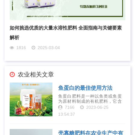
如何挑选优质的大量水溶性肥料 全面指南与关键要素
解析
1816
2025-03-04
农业相关文章
鱼蛋白的最佳使用方法
鱼蛋白肥料是一种以鱼类或鱼蛋
为原材料制成的有机肥料，它含
有丰富的营养物质，如氮、磷、
7166
2023-06-25
钾、钙、镁等元素以及多种微量
13:54:37
元素和植物生长因子。这些营养
物质对于作物的生长发育和产量
提高有着极为···
壳寡糖肥料在农业生产中有