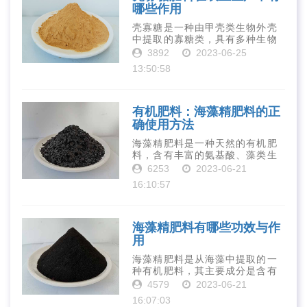
哪些作用
壳寡糖是一种由甲壳类生物外壳
中提取的寡糖类，具有多种生物
活性和营养价值。在农业生产
3892
2023-06-25
中，壳寡糖也有许多作用，特别
13:50:58
是作为一种新型的有机肥料，壳
寡糖肥料在农业生产中越来越受
到重视。下面就···
有机肥料：海藻精肥料的正
确使用方法
海藻精肥料是一种天然的有机肥
料，含有丰富的氨基酸、藻类生
长素、维生素、微量元素、蛋白
6253
2023-06-21
质等营养物质，可以提高土壤肥
16:10:57
力、促进植物生长、增强植物抗
病能力等。下面是海藻精肥料的
正确使用方法···
海藻精肥料有哪些功效与作
用
海藻精肥料是从海藻中提取的一
种有机肥料，其主要成分是含有
丰富的微量元素、植物生长素、
4579
2023-06-21
植物激素等植物营养物质。它具
16:07:03
有增强作物生长、促进植物根系