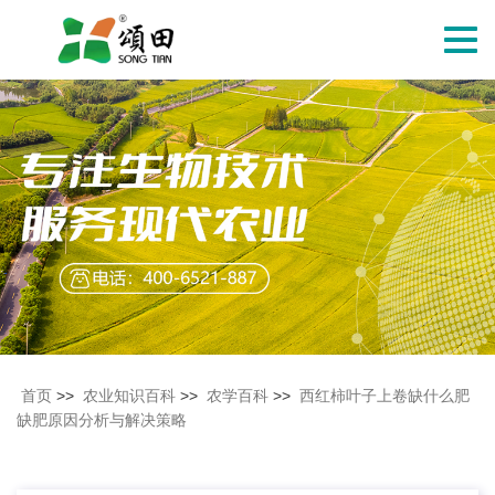
切
换
导
航
首页
>>
农业知识百科
>>
农学百科
>>
西红柿叶子上卷缺什么肥
缺肥原因分析与解决策略