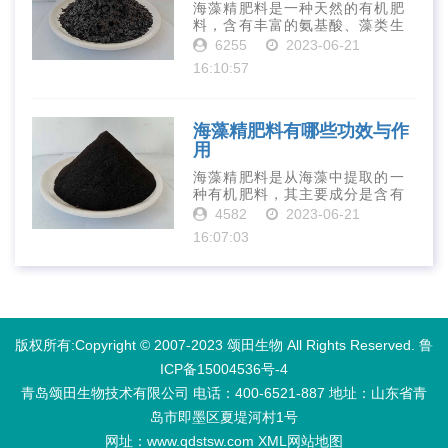
海藻精肥料是一种天然的有机肥
料，含有丰富的氨基酸、藻类生
长素、维生素、微量元素、蛋白
6255
2023-06-21
质等营养物质，可以提高土壤肥
16:10:57
力、促进植物生长、增强植物抗
病能力等。下面是海藻精肥料的
正确使用方法···
海藻精肥料有哪些功效与作
用
海藻精肥料是从海藻中提取的一
种有机肥料，其主要成分是含有
丰富的微量元素、植物生长素、
4582
2023-06-21
植物激素等植物营养物质。它具
16:07:03
有增强作物生长、促进植物根系
发达、提高作物产量等多种作用
和优点。首先···
版权所有:Copyright © 2007-2023 颂田生物 All Rights Reserved.
鲁
ICP备15004536号-4
青岛颂田生物技术有限公司 电话：400-6521-887​ 地址：山东省青
岛市即墨区夏堤河村1号
网址：www.qdstsw.com
XML
网站地图