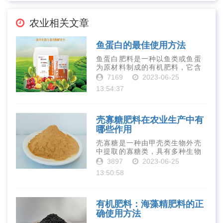
农业相关文章
鱼蛋白的最佳使用方法
鱼蛋白肥料是一种以鱼类或鱼蛋
为原材料制成的有机肥料，它含
有丰富的营养物质，如氮、磷、
7169
2023-06-25
钾、钙、镁等元素以及多种微量
13:54:37
元素和植物生长因子。这些营养
物质对于作物的生长发育和产量
提高有着极为···
壳寡糖肥料在农业生产中有
哪些作用
壳寡糖是一种由甲壳类生物外壳
中提取的寡糖类，具有多种生物
活性和营养价值。在农业生产
3897
2023-06-25
中，壳寡糖也有许多作用，特别
13:50:58
是作为一种新型的有机肥料，壳
寡糖肥料在农业生产中越来越受
到重视。下面就···
有机肥料：海藻精肥料的正
确使用方法