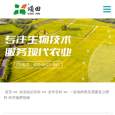
切
换
导
航
首页
>>
农业知识百科
>>
农学百科
>>
一亩地种西瓜需要多少肥
料 科学施肥指南