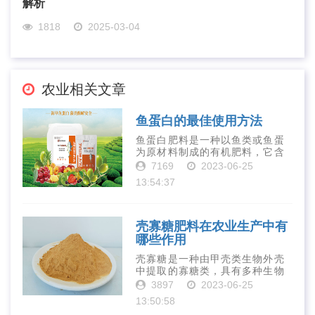
解析
1818
2025-03-04
农业相关文章
鱼蛋白的最佳使用方法
鱼蛋白肥料是一种以鱼类或鱼蛋
为原材料制成的有机肥料，它含
有丰富的营养物质，如氮、磷、
7169
2023-06-25
钾、钙、镁等元素以及多种微量
13:54:37
元素和植物生长因子。这些营养
物质对于作物的生长发育和产量
提高有着极为···
壳寡糖肥料在农业生产中有
哪些作用
壳寡糖是一种由甲壳类生物外壳
中提取的寡糖类，具有多种生物
活性和营养价值。在农业生产
3897
2023-06-25
中，壳寡糖也有许多作用，特别
13:50:58
是作为一种新型的有机肥料，壳