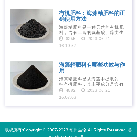
寡糖肥料在农业生产中越来越受
到重视。下面就···
有机肥料：海藻精肥料的正
确使用方法
海藻精肥料是一种天然的有机肥
料，含有丰富的氨基酸、藻类生
长素、维生素、微量元素、蛋白
6255
2023-06-21
质等营养物质，可以提高土壤肥
16:10:57
力、促进植物生长、增强植物抗
病能力等。下面是海藻精肥料的
正确使用方法···
海藻精肥料有哪些功效与作
用
海藻精肥料是从海藻中提取的一
种有机肥料，其主要成分是含有
丰富的微量元素、植物生长素、
4582
2023-06-21
植物激素等植物营养物质。它具
16:07:03
有增强作物生长、促进植物根系
发达、提高作物产量等多种作用
和优点。首先···
版权所有:Copyright © 2007-2023 颂田生物 All Rights Reserved.
鲁