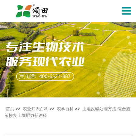
切
换
导
航
首页
>>
农业知识百科
>>
农学百科
>>
土地反碱处理方法 综合施
策恢复土壤肥力新途径