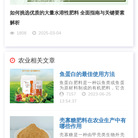
如何挑选优质的大量水溶性肥料 全面指南与关键要素
解析
1808
2025-03-04
农业相关文章
鱼蛋白的最佳使用方法
鱼蛋白肥料是一种以鱼类或鱼蛋
为原材料制成的有机肥料，它含
有丰富的营养物质，如氮、磷、
7157
2023-06-25
钾、钙、镁等元素以及多种微量
13:54:37
元素和植物生长因子。这些营养
物质对于作物的生长发育和产量
提高有着极为···
壳寡糖肥料在农业生产中有
哪些作用
壳寡糖是一种由甲壳类生物外壳