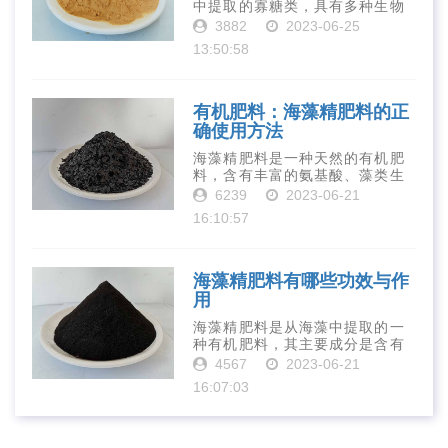
中提取的寡糖类，具有多种生物
活性和营养价值。在农业生产
3882
2023-06-25
中，壳寡糖也有许多作用，特别
13:50:58
是作为一种新型的有机肥料，壳
寡糖肥料在农业生产中越来越受
到重视。下面就···
有机肥料：海藻精肥料的正
确使用方法
海藻精肥料是一种天然的有机肥
料，含有丰富的氨基酸、藻类生
长素、维生素、微量元素、蛋白
6239
2023-06-21
质等营养物质，可以提高土壤肥
16:10:57
力、促进植物生长、增强植物抗
病能力等。下面是海藻精肥料的
正确使用方法···
海藻精肥料有哪些功效与作
用
海藻精肥料是从海藻中提取的一
种有机肥料，其主要成分是含有
丰富的微量元素、植物生长素、
4567
2023-06-21
植物激素等植物营养物质。它具
16:07:03
有增强作物生长、促进植物根系
发达、提高作物产量等多种作用
和优点。首先···