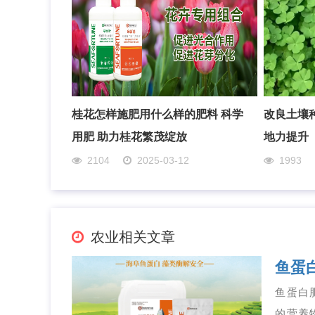
桂花怎样施肥用什么样的肥料 科学
改良土壤
用肥 助力桂花繁茂绽放
地力提升
2104
2025-03-12
1993
农业相关文章
鱼蛋
鱼蛋白
的营养