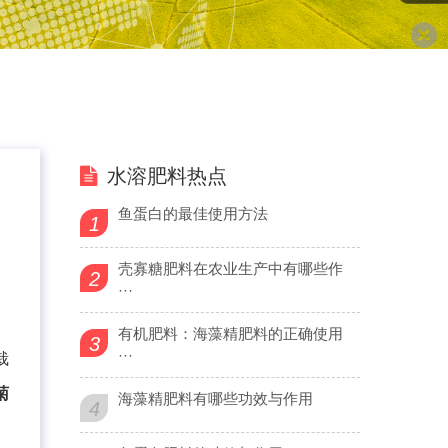
水溶肥料热点
鱼蛋白的最佳使用方法
1
壳寡糖肥料在农业生产中有哪些作
2
···
有机肥料：海藻精肥料的正确使用
3
···
栽
菊
海藻精肥料有哪些功效与作用
4