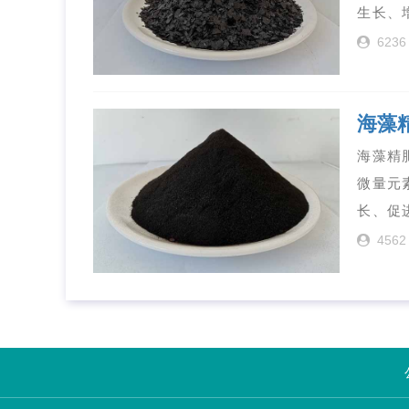
生长、
6236
海藻
海藻精
微量元
长、促
4562