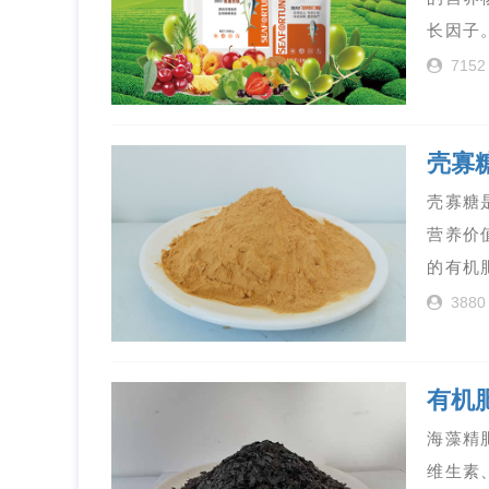
长因子
7152
壳寡
壳寡糖
营养价
的有机
3880
有机
海藻精
维生素