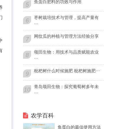
鱼蛋白肥料的功效与作用
5
养
们
枣树栽培技术与管理，提高产量有
6
···
网纹瓜的种植与管理方法经验分享
7
中
有
颂田生物：用技术与品质赋能农业
8
···
枇杷树什么时候施肥 枇杷树施肥···
9
青岛颂田生物：探究葡萄树多年未
10
···
农学百科
鱼蛋白的最佳使用方法