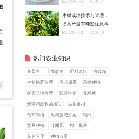
2023-06-21
4037
肥
枣树栽培技术与管理，
提高产量有哪些注意事
注
项
2023-06-21
3750
肥
热门农业知识
鱼蛋白
土壤改良
肥料论坛
海藻精
种植施肥管理
保花保果
果树种植
理
病害防治管理
蔬菜种植
壳寡糖
海藻精肥料的用法
生根促根
葡萄种植
果树施肥方案
颂田
黄豆种植
叶面肥
增产提质
花芽分化
种植方案