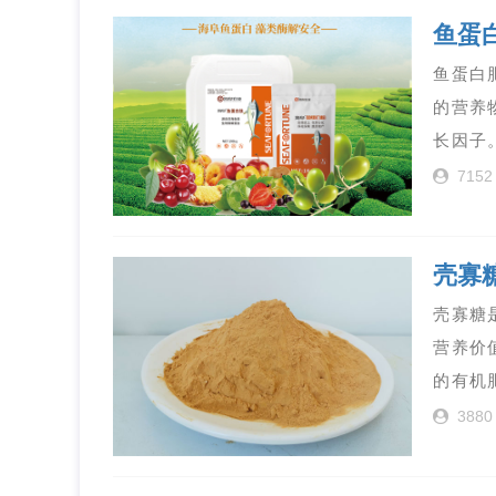
鱼蛋
鱼蛋白
的营养
长因子
7152
壳寡
壳寡糖
营养价
的有机
3880