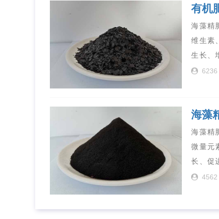
有机
海藻精
维生素
生长、
6236
海藻
海藻精
微量元
长、促
4562