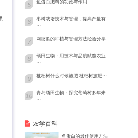
鱼蛋白肥料的功效与作用
5
果
枣树栽培技术与管理，提高产量有
6
···
网纹瓜的种植与管理方法经验分享
7
颂田生物：用技术与品质赋能农业
8
···
枇杷树什么时候施肥 枇杷树施肥···
9
青岛颂田生物：探究葡萄树多年未
10
···
农学百科
鱼蛋白的最佳使用方法