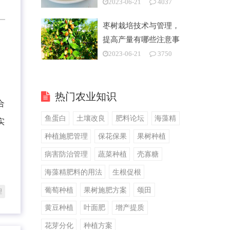
2023-06-21
4037
枣树栽培技术与管理，
提高产量有哪些注意事
项
2023-06-21
3750
热门农业知识
合
鱼蛋白
土壤改良
肥料论坛
海藻精
实
种植施肥管理
保花保果
果树种植
病害防治管理
蔬菜种植
壳寡糖
海藻精肥料的用法
生根促根
葡萄种植
果树施肥方案
颂田
理
黄豆种植
叶面肥
增产提质
花芽分化
种植方案