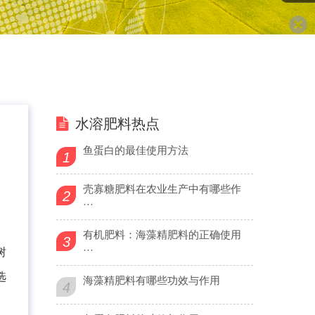
水溶肥料热点
鱼蛋白的最佳使用方法
1
壳寡糖肥料在农业生产中有哪些作
2
···
有机肥料：海藻精肥料的正确使用
3
···
树
选
海藻精肥料有哪些功效与作用
4