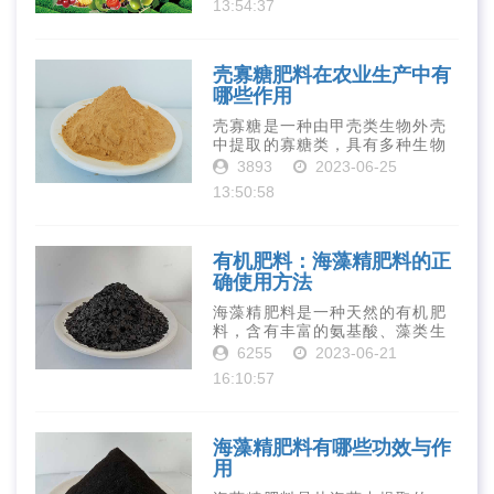
13:54:37
元素和植物生长因子。这些营养
物质对于作物的生长发育和产量
提高有着极为···
壳寡糖肥料在农业生产中有
哪些作用
壳寡糖是一种由甲壳类生物外壳
中提取的寡糖类，具有多种生物
活性和营养价值。在农业生产
3893
2023-06-25
中，壳寡糖也有许多作用，特别
13:50:58
是作为一种新型的有机肥料，壳
寡糖肥料在农业生产中越来越受
到重视。下面就···
有机肥料：海藻精肥料的正
确使用方法
海藻精肥料是一种天然的有机肥
料，含有丰富的氨基酸、藻类生
长素、维生素、微量元素、蛋白
6255
2023-06-21
质等营养物质，可以提高土壤肥
16:10:57
力、促进植物生长、增强植物抗
病能力等。下面是海藻精肥料的
正确使用方法···
海藻精肥料有哪些功效与作
用