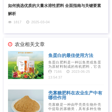
如何挑选优质的大量水溶性肥料 全面指南与关键要素
解析
1817
2025-03-04
农业相关文章
鱼蛋白的最佳使用方法
鱼蛋白肥料是一种以鱼类或鱼蛋
为原材料制成的有机肥料，它含
有丰富的营养物质，如氮、磷、
7166
2023-06-25
钾、钙、镁等元素以及多种微量
13:54:37
元素和植物生长因子。这些营养
物质对于作物的生长发育和产量
提高有着极为···
壳寡糖肥料在农业生产中有
哪些作用
壳寡糖是一种由甲壳类生物外壳
中提取的寡糖类，具有多种生物