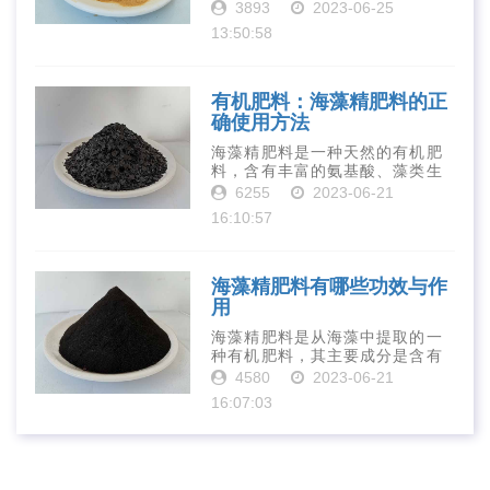
活性和营养价值。在农业生产
3893
2023-06-25
中，壳寡糖也有许多作用，特别
13:50:58
是作为一种新型的有机肥料，壳
寡糖肥料在农业生产中越来越受
到重视。下面就···
有机肥料：海藻精肥料的正
确使用方法
海藻精肥料是一种天然的有机肥
料，含有丰富的氨基酸、藻类生
长素、维生素、微量元素、蛋白
6255
2023-06-21
质等营养物质，可以提高土壤肥
16:10:57
力、促进植物生长、增强植物抗
病能力等。下面是海藻精肥料的
正确使用方法···
海藻精肥料有哪些功效与作
用
海藻精肥料是从海藻中提取的一
种有机肥料，其主要成分是含有
丰富的微量元素、植物生长素、
4580
2023-06-21
植物激素等植物营养物质。它具
16:07:03
有增强作物生长、促进植物根系
发达、提高作物产量等多种作用
和优点。首先···