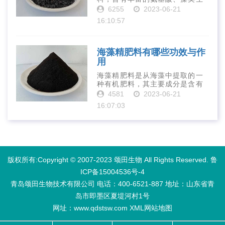
长素、维生素、微量元素、蛋白
6255
2023-06-21
质等营养物质，可以提高土壤肥
16:10:57
力、促进植物生长、增强植物抗
病能力等。下面是海藻精肥料的
正确使用方法···
海藻精肥料有哪些功效与作
用
海藻精肥料是从海藻中提取的一
种有机肥料，其主要成分是含有
丰富的微量元素、植物生长素、
4581
2023-06-21
植物激素等植物营养物质。它具
16:07:03
有增强作物生长、促进植物根系
发达、提高作物产量等多种作用
和优点。首先···
版权所有:Copyright © 2007-2023 颂田生物 All Rights Reserved.
鲁
ICP备15004536号-4
青岛颂田生物技术有限公司 电话：400-6521-887​ 地址：山东省青
岛市即墨区夏堤河村1号
网址：www.qdstsw.com
XML
网站地图