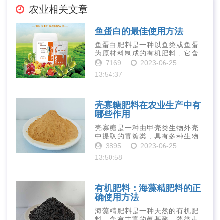
农业相关文章
鱼蛋白的最佳使用方法
鱼蛋白肥料是一种以鱼类或鱼蛋
为原材料制成的有机肥料，它含
有丰富的营养物质，如氮、磷、
7169
2023-06-25
钾、钙、镁等元素以及多种微量
13:54:37
元素和植物生长因子。这些营养
物质对于作物的生长发育和产量
提高有着极为···
壳寡糖肥料在农业生产中有
哪些作用
壳寡糖是一种由甲壳类生物外壳
中提取的寡糖类，具有多种生物
活性和营养价值。在农业生产
3895
2023-06-25
中，壳寡糖也有许多作用，特别
13:50:58
是作为一种新型的有机肥料，壳
寡糖肥料在农业生产中越来越受
到重视。下面就···
有机肥料：海藻精肥料的正
确使用方法
海藻精肥料是一种天然的有机肥
料，含有丰富的氨基酸、藻类生