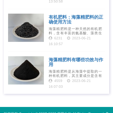
13:50:58
是作为一种新型的有机肥料，壳
寡糖肥料在农业生产中越来越受
到重视。下面就···
有机肥料：海藻精肥料的正
确使用方法
海藻精肥料是一种天然的有机肥
料，含有丰富的氨基酸、藻类生
长素、维生素、微量元素、蛋白
6231
2023-06-21
质等营养物质，可以提高土壤肥
16:10:57
力、促进植物生长、增强植物抗
病能力等。下面是海藻精肥料的
正确使用方法···
海藻精肥料有哪些功效与作
用
海藻精肥料是从海藻中提取的一
种有机肥料，其主要成分是含有
丰富的微量元素、植物生长素、
4559
2023-06-21
植物激素等植物营养物质。它具
16:07:03
有增强作物生长、促进植物根系
发达、提高作物产量等多种作用
和优点。首先···