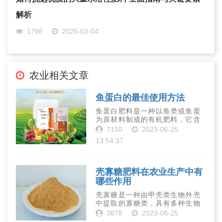
解析
1798
2025-03-04
农业相关文章
鱼蛋白的最佳使用方法
鱼蛋白肥料是一种以鱼类或鱼蛋
为原材料制成的有机肥料，它含
有丰富的营养物质，如氮、磷、
7150
2023-06-25
钾、钙、镁等元素以及多种微量
13:54:37
元素和植物生长因子。这些营养
物质对于作物的生长发育和产量
提高有着极为···
壳寡糖肥料在农业生产中有
哪些作用
壳寡糖是一种由甲壳类生物外壳
中提取的寡糖类，具有多种生物
活性和营养价值。在农业生产
3878
2023-06-25
中，壳寡糖也有许多作用，特别