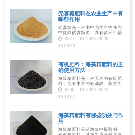
物质对于作物的生长发育和产量
提高有着极为···
壳寡糖肥料在农业生产中有
哪些作用
壳寡糖是一种由甲壳类生物外壳
中提取的寡糖类，具有多种生物
活性和营养价值。在农业生产
3877
2023-06-25
中，壳寡糖也有许多作用，特别
13:50:58
是作为一种新型的有机肥料，壳
寡糖肥料在农业生产中越来越受
到重视。下面就···
有机肥料：海藻精肥料的正
确使用方法
海藻精肥料是一种天然的有机肥
料，含有丰富的氨基酸、藻类生
长素、维生素、微量元素、蛋白
6230
2023-06-21
质等营养物质，可以提高土壤肥
16:10:57
力、促进植物生长、增强植物抗
病能力等。下面是海藻精肥料的
正确使用方法···
海藻精肥料有哪些功效与作
用
海藻精肥料是从海藻中提取的一
种有机肥料，其主要成分是含有