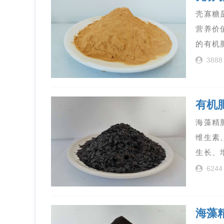
壳寡糖
营养价
的有机
3888
有机
海藻精
维生素
生长、
6244
海藻