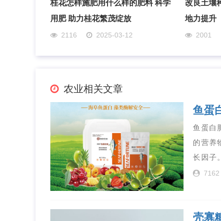
桂花怎样施肥用什么样的肥料 科学
改良土壤
用肥 助力桂花繁茂绽放
地力提升
2116
2025-03-12
2001
农业相关文章
鱼蛋
鱼蛋白
的营养
长因子
7162
壳寡