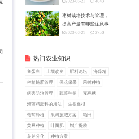
2023-06-21
4043
抗
枣树栽培技术与管理，
提高产量有哪些注意事
项
2023-06-21
3756
同
热门农业知识
鱼蛋白
土壤改良
肥料论坛
海藻精
种植施肥管理
保花保果
果树种植
病害防治管理
蔬菜种植
壳寡糖
海藻精肥料的用法
生根促根
葡萄种植
果树施肥方案
颂田
。
黄豆种植
叶面肥
增产提质
花芽分化
种植方案