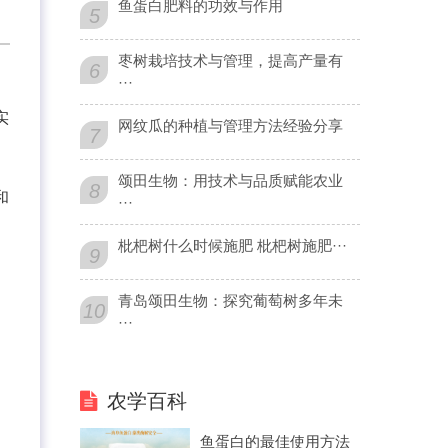
鱼蛋白肥料的功效与作用
5
枣树栽培技术与管理，提高产量有
6
···
实
网纹瓜的种植与管理方法经验分享
7
颂田生物：用技术与品质赋能农业
8
和
···
枇杷树什么时候施肥 枇杷树施肥···
9
青岛颂田生物：探究葡萄树多年未
10
···
农学百科
鱼蛋白的最佳使用方法