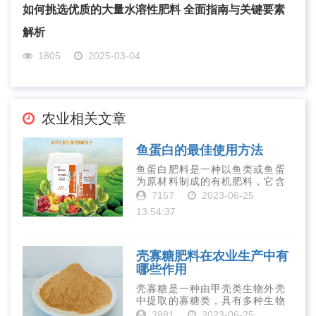
如何挑选优质的大量水溶性肥料 全面指南与关键要素
解析
1805
2025-03-04
农业相关文章
鱼蛋白的最佳使用方法
鱼蛋白肥料是一种以鱼类或鱼蛋
为原材料制成的有机肥料，它含
有丰富的营养物质，如氮、磷、
7157
2023-06-25
钾、钙、镁等元素以及多种微量
13:54:37
元素和植物生长因子。这些营养
物质对于作物的生长发育和产量
提高有着极为···
壳寡糖肥料在农业生产中有
哪些作用
壳寡糖是一种由甲壳类生物外壳
中提取的寡糖类，具有多种生物
活性和营养价值。在农业生产
3881
2023-06-25