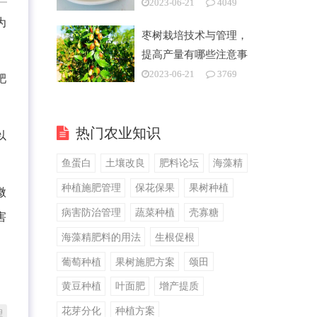
2023-06-21
4049
为
枣树栽培技术与管理，
提高产量有哪些注意事
项
2023-06-21
3769
肥
热门农业知识
以
鱼蛋白
土壤改良
肥料论坛
海藻精
种植施肥管理
保花保果
果树种植
微
病害防治管理
蔬菜种植
壳寡糖
害
海藻精肥料的用法
生根促根
葡萄种植
果树施肥方案
颂田
黄豆种植
叶面肥
增产提质
花芽分化
种植方案
理