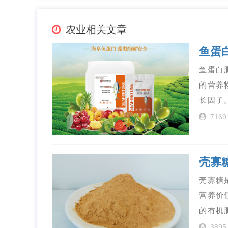
农业相关文章
鱼蛋
鱼蛋白
的营养
长因子
7169
壳寡
壳寡糖
营养价
的有机
3895