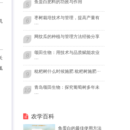
鱼蛋白肥料的功效与作用
5
。
枣树栽培技术与管理，提高产量有
6
机
···
网纹瓜的种植与管理方法经验分享
7
颂田生物：用技术与品质赋能农业
8
长
···
氮
枇杷树什么时候施肥 枇杷树施肥···
9
青岛颂田生物：探究葡萄树多年未
10
···
农学百科
鱼蛋白的最佳使用方法