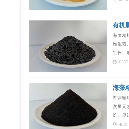
有机
海藻精
维生素
生长、
6255
海藻
海藻精
微量元
长、促
4581