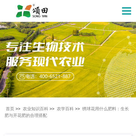
切
换
导
航
首页
>>
农业知识百科
>>
农学百科
>>
绣球花用什么肥料：生长
肥与开花肥的合理搭配