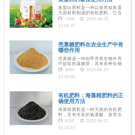
鱼蛋白肥料是一种以鱼类或鱼蛋
为原材料制成的有机肥料，它含
有丰富的营养物质，如氮、磷、
7168
2023-06-25
钾、钙、镁等元素以及多种微量
13:54:37
元素和植物生长因子。这些营养
物质对于作物的生长发育和产量
提高有着极为···
壳寡糖肥料在农业生产中有
哪些作用
壳寡糖是一种由甲壳类生物外壳
中提取的寡糖类，具有多种生物
活性和营养价值。在农业生产
3894
2023-06-25
中，壳寡糖也有许多作用，特别
13:50:58
是作为一种新型的有机肥料，壳
寡糖肥料在农业生产中越来越受
到重视。下面就···
有机肥料：海藻精肥料的正
确使用方法
海藻精肥料是一种天然的有机肥
料，含有丰富的氨基酸、藻类生
长素、维生素、微量元素、蛋白
6255
2023-06-21
质等营养物质，可以提高土壤肥
16:10:57
力、促进植物生长、增强植物抗
病能力等。下面是海藻精肥料的