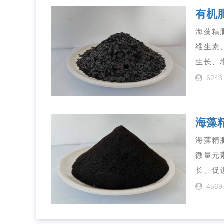
有机
海藻精
维生素
生长、
6243
海藻
海藻精
微量元
长、促
4569