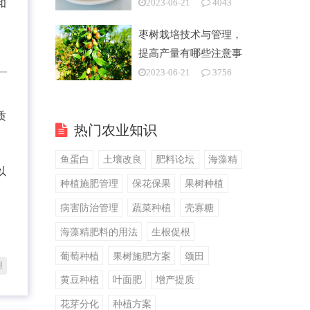
和
2023-06-21
4043
枣树栽培技术与管理，
提高产量有哪些注意事
项
2023-06-21
3756
质
热门农业知识
鱼蛋白
土壤改良
肥料论坛
海藻精
以
种植施肥管理
保花保果
果树种植
病害防治管理
蔬菜种植
壳寡糖
海藻精肥料的用法
生根促根
葡萄种植
果树施肥方案
颂田
理
黄豆种植
叶面肥
增产提质
花芽分化
种植方案