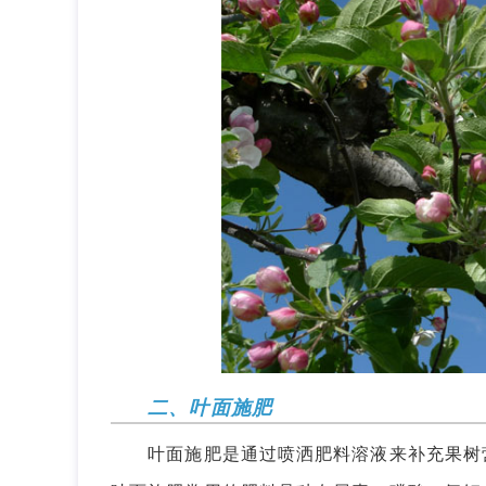
二、叶面施肥
叶面施肥是通过喷洒肥料溶液来补充果树营