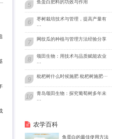
鱼蛋白肥料的功效与作用
5
枣树栽培技术与管理，提高产量有
6
···
追
网纹瓜的种植与管理方法经验分享
7
颂田生物：用技术与品质赋能农业
8
基
···
枇杷树什么时候施肥 枇杷树施肥···
9
年
青岛颂田生物：探究葡萄树多年未
10
···
成
农学百科
鱼蛋白的最佳使用方法