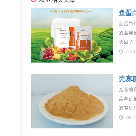
鱼蛋
鱼蛋白
的营养
长因子
7160
壳寡
壳寡糖
营养价
的有机
3887