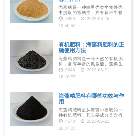
壳寡糖是一种由甲壳类生物外壳
中提取的寡糖类，具有多种生物
活性和营养价值。在农业生产
3890
2023-06-25
中，壳寡糖也有许多作用，特别
13:50:58
是作为一种新型的有机肥料，壳
寡糖肥料在农业生产中越来越受
到重视。下面就···
有机肥料：海藻精肥料的正
确使用方法
海藻精肥料是一种天然的有机肥
料，含有丰富的氨基酸、藻类生
长素、维生素、微量元素、蛋白
6248
2023-06-21
质等营养物质，可以提高土壤肥
16:10:57
力、促进植物生长、增强植物抗
病能力等。下面是海藻精肥料的
正确使用方法···
海藻精肥料有哪些功效与作
用
海藻精肥料是从海藻中提取的一
种有机肥料，其主要成分是含有
丰富的微量元素、植物生长素、
4573
2023-06-21
植物激素等植物营养物质。它具
16:07:03
有增强作物生长、促进植物根系
发达、提高作物产量等多种作用