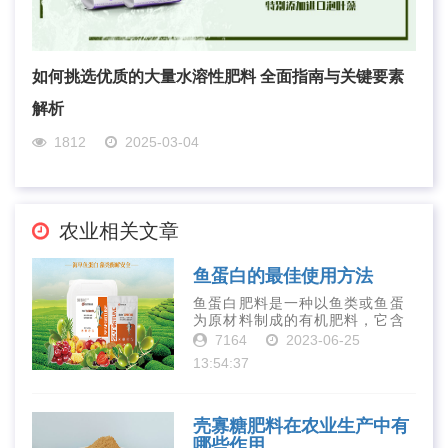
如何挑选优质的大量水溶性肥料 全面指南与关键要素
解析
1812
2025-03-04
农业相关文章
鱼蛋白的最佳使用方法
鱼蛋白肥料是一种以鱼类或鱼蛋
为原材料制成的有机肥料，它含
有丰富的营养物质，如氮、磷、
7164
2023-06-25
钾、钙、镁等元素以及多种微量
13:54:37
元素和植物生长因子。这些营养
物质对于作物的生长发育和产量
提高有着极为···
壳寡糖肥料在农业生产中有
哪些作用