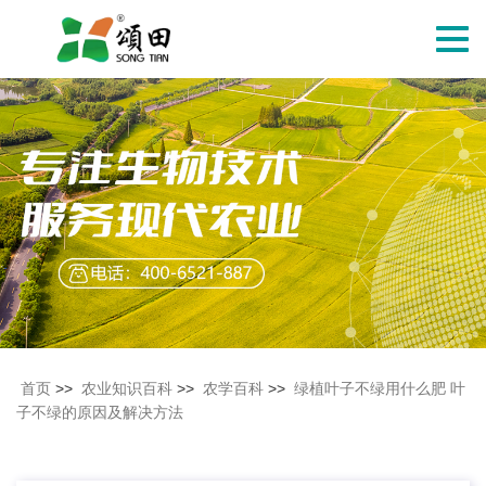
切
换
导
航
首页
>>
农业知识百科
>>
农学百科
>>
绿植叶子不绿用什么肥 叶
子不绿的原因及解决方法