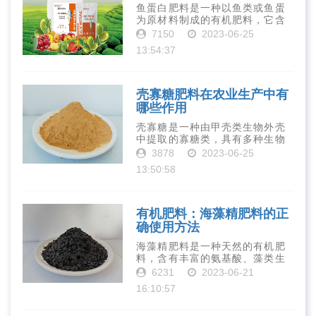
鱼蛋白肥料是一种以鱼类或鱼蛋
为原材料制成的有机肥料，它含
有丰富的营养物质，如氮、磷、
7150
2023-06-25
钾、钙、镁等元素以及多种微量
13:54:37
元素和植物生长因子。这些营养
物质对于作物的生长发育和产量
提高有着极为···
壳寡糖肥料在农业生产中有
哪些作用
壳寡糖是一种由甲壳类生物外壳
中提取的寡糖类，具有多种生物
活性和营养价值。在农业生产
3878
2023-06-25
中，壳寡糖也有许多作用，特别
13:50:58
是作为一种新型的有机肥料，壳
寡糖肥料在农业生产中越来越受
到重视。下面就···
有机肥料：海藻精肥料的正
确使用方法
海藻精肥料是一种天然的有机肥
料，含有丰富的氨基酸、藻类生
长素、维生素、微量元素、蛋白
6231
2023-06-21
质等营养物质，可以提高土壤肥
16:10:57
力、促进植物生长、增强植物抗
病能力等。下面是海藻精肥料的