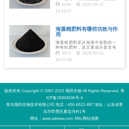
长素、维生素、微量元素、蛋白
6244
2023-06-21
质等营养物质，可以提高土壤肥
16:10:57
力、促进植物生长、增强植物抗
病能力等。下面是海藻精肥料的
正确使用方法···
海藻精肥料有哪些功效与作
用
海藻精肥料是从海藻中提取的一
种有机肥料，其主要成分是含有
丰富的微量元素、植物生长素、
4572
2023-06-21
植物激素等植物营养物质。它具
16:07:03
有增强作物生长、促进植物根系
发达、提高作物产量等多种作用
和优点。首先···
版权所有:Copyright © 2007-2023 颂田生物 All Rights Reserved.
鲁
ICP备15004536号-4
青岛颂田生物技术有限公司 电话：400-6521-887​ 地址：山东省青
岛市即墨区夏堤河村1号
网址：www.qdstsw.com
XML
网站地图