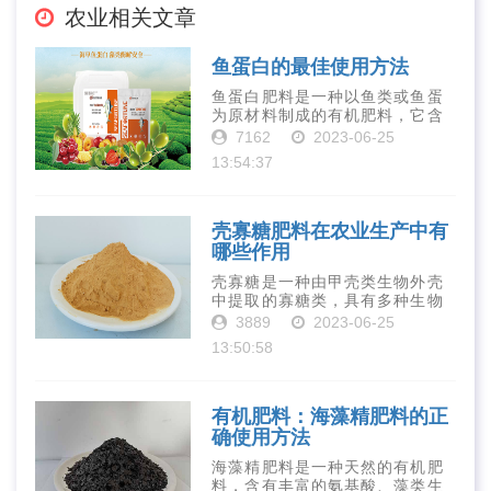
农业相关文章
鱼蛋白的最佳使用方法
鱼蛋白肥料是一种以鱼类或鱼蛋
为原材料制成的有机肥料，它含
有丰富的营养物质，如氮、磷、
7162
2023-06-25
钾、钙、镁等元素以及多种微量
13:54:37
元素和植物生长因子。这些营养
物质对于作物的生长发育和产量
提高有着极为···
壳寡糖肥料在农业生产中有
哪些作用
壳寡糖是一种由甲壳类生物外壳
中提取的寡糖类，具有多种生物
活性和营养价值。在农业生产
3889
2023-06-25
中，壳寡糖也有许多作用，特别
13:50:58
是作为一种新型的有机肥料，壳
寡糖肥料在农业生产中越来越受
到重视。下面就···
有机肥料：海藻精肥料的正
确使用方法
海藻精肥料是一种天然的有机肥
料，含有丰富的氨基酸、藻类生