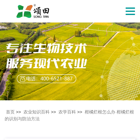
切
换
导
航
首页
>>
农业知识百科
>>
农学百科
>>
柑橘烂根怎么办 柑橘烂根
的识别与防治方法